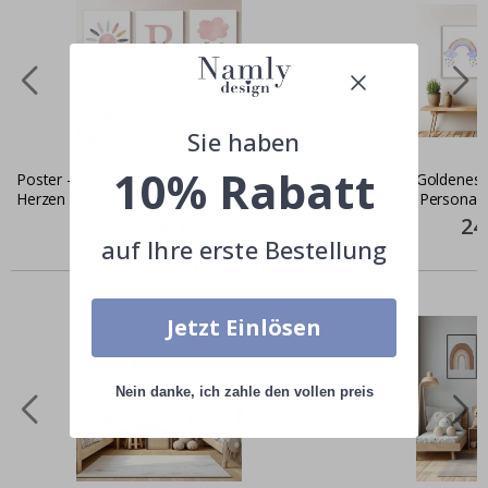
Sie haben
10% Rabatt
Poster - Sonne und Wolken mit
Poster - Goldenes 
Herzen / Personalisiert / 3er-Set
Herzen / Personalis
Special
24,00 €
Spec
24
Price
Pric
auf Ihre erste Bestellung
Ähnliche produkte
Jetzt Einlösen
Nein danke, ich zahle den vollen preis