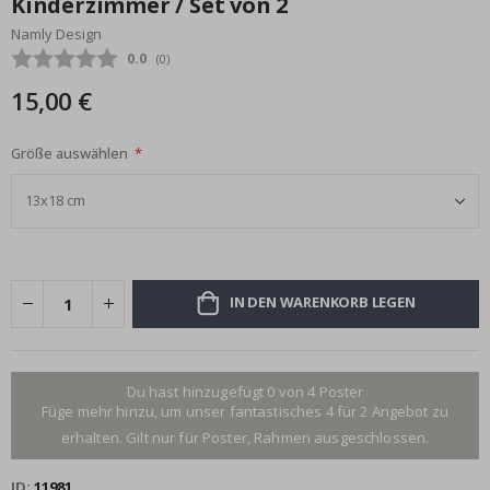
Kinderzimmer / Set von 2
Bildgalerie
Namly Design
springen
Durchschnittliche Bewertung:
0.0
(
abgegebene bewertungen:
0
)
15,00 €
Größe auswählen
IN DEN WARENKORB LEGEN
Du hast hinzugefügt 0 von 4 Poster
Füge mehr hinzu, um unser fantastisches 4 für 2 Angebot zu
erhalten. Gilt nur für Poster, Rahmen ausgeschlossen.
ID
11981