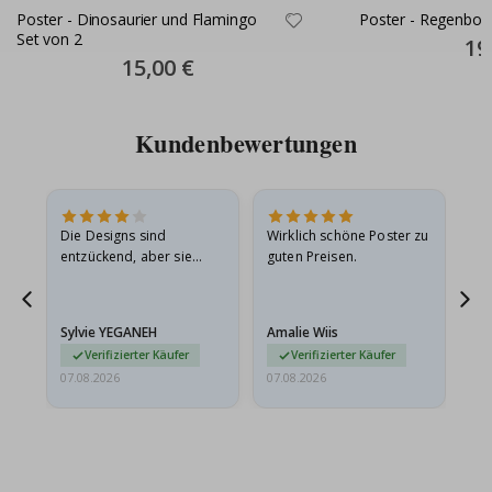
Poster - Dinosaurier und Flamingo
Poster - Regenboge
Set von 2
Spec
19
Pric
Special
15,00 €
Price
Kundenbewertungen
in
Die Designs sind
Wirklich schöne Poster zu
All
r
entzückend, aber sie
guten Preisen.
sollten flach in einem
stabilen Umschlag
versendet werden. Weil
Sylvie YEGANEH
Amalie Wiis
Ka
sie…
Verifizierter Käufer
Verifizierter Käufer
07.08.2026
07.08.2026
07.