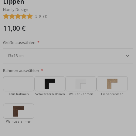
Lippen
Bildgalerie
Namly Design
springen
Durchschnittliche Bewertung:
5.0
(
abgegebene bewertungen:
1
)
11,00 €
Größe auswählen
Rahmen auswählen
Kein Rahmen
Schwarzer Rahmen
Weißer Rahmen
Eichenrahmen
Walnussrahmen