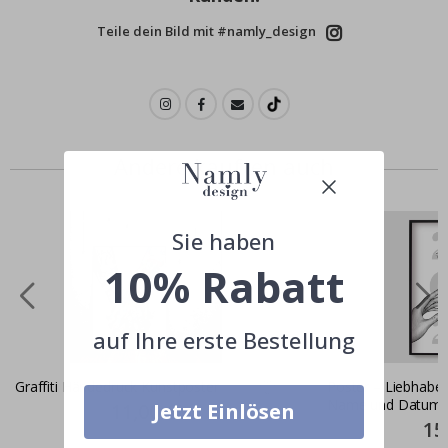
Teile dein Bild mit #namly_design
Andere kauften auch
Sie haben
10% Rabatt
auf Ihre erste Bestellung
Graffiti Händedruck Kunstposter
Poster – Liebhaber
Name und Datum
Jetzt Einlösen
Special
11,00 €
Price
Spec
15
Pric