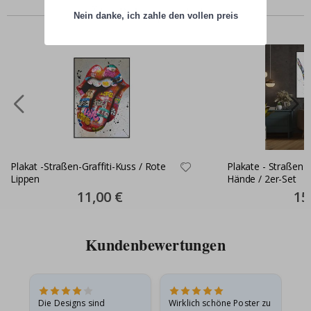
Ähnliche produkte
Nein danke, ich zahle den vollen preis
Plakat -Straßen-Graffiti-Kuss / Rote
Plakate - Straßen-G
Lippen
Hände / 2er-Set
Special
11,00 €
Spec
15
Price
Pric
Kundenbewertungen
in
Die Designs sind
Wirklich schöne Poster zu
All