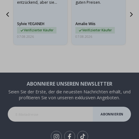
r
entzückend, aber sie
guten Preisen.
sollten flach in einem
stabilen Umschlag
versendet werden. Weil
Sylvie YEGANEH
Amalie Wiis
Ka
sie…
Verifizierter Käufer
Verifizierter Käufer
07.08.2026
07.08.2026
07.
ABONNIERE UNSEREN NEWSLETTER
Seien Sie der Erste, der die neuesten Nachrichten erhält, und
profitieren Sie von unseren exklusiven Angeboten.
ABONNIEREN