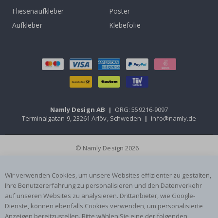
Fliesenaufkleber
Poster
Aufkleber
Klebefolie
Namly Design AB
|
ORG: 559216-9097
Terminalgatan 9, 23261 Arlöv, Schweden
|
info@namly.de
© Namly Design 2026
Wir verwenden Cookies, um unsere Websites effizienter zu gestalten,
Ihre Benutzererfahrung zu personalisieren und den Datenverkehr
auf unseren Websites zu analysieren. Drittanbieter, wie Google-
Dienste, können ebenfalls Cookies verwenden, um personalisierte
Anzeigen bereitzustellen. Bitte wählen Sie eine der folgenden