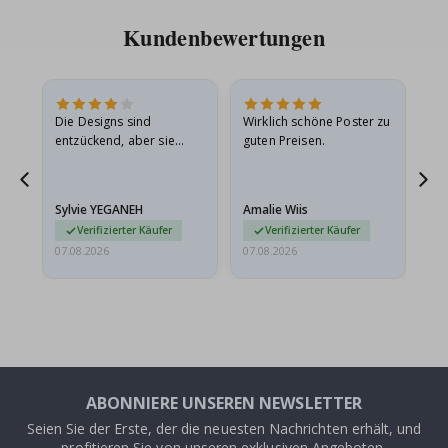
Kundenbewertungen
in
Die Designs sind
Wirklich schöne Poster zu
All
r
entzückend, aber sie
guten Preisen.
sollten flach in einem
stabilen Umschlag
versendet werden. Weil
Sylvie YEGANEH
Amalie Wiis
Ka
sie…
Verifizierter Käufer
Verifizierter Käufer
07.08.2026
07.08.2026
07.
ABONNIERE UNSEREN NEWSLETTER
Seien Sie der Erste, der die neuesten Nachrichten erhält, und
profitieren Sie von unseren exklusiven Angeboten.