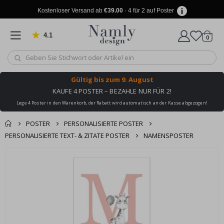
Kostenloser Versand ab
€39.00
· 4 für 2 auf Poster
4.1
Artike
von 1030 Bewertungen
0
Wagen
Gültig bis
zum 9. August
KAUFE 4 POSTER – BEZAHLE NUR FÜR 2!
Lege 4 Poster in den Warenkorb, der Rabatt wird automatisch an der Kasse abgezogen!
POSTER
PERSONALISIERTE POSTER
PERSONALISIERTE TEXT- & ZITATE POSTER
NAMENSPOSTER
Produkt zum
Zum
Wagen
Kasse
Ende
Warenkorb
der
hinzugefügt ✔️
Bildgalerie
Kostenloser Versand
springen
erreicht!