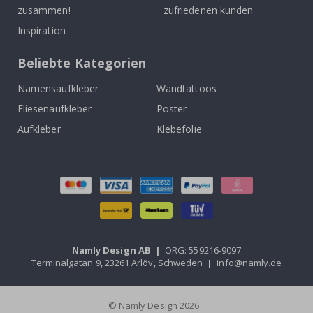
zusammen!
zufriedenen kunden
Inspiration
Beliebte Kategorien
Namensaufkleber
Wandtattoos
Fliesenaufkleber
Poster
Aufkleber
Klebefolie
Namly Design AB
|
ORG: 559216-9097
Terminalgatan 9, 23261 Arlöv, Schweden
|
info@namly.de
© Namly Design 2026