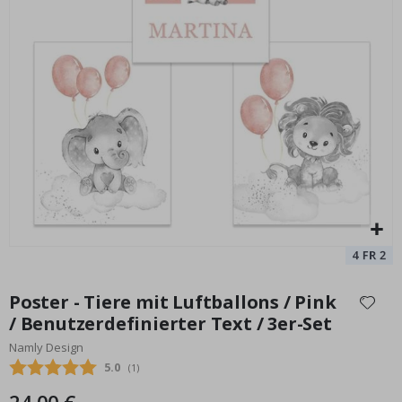
Personalisierte Poster – Karikatur / Cartoon-Stil – KI-Poster
Special
15,00 €
Price
Zum
Anfang
Poster - Tiere mit Luftballons / Pink
der
/ Benutzerdefinierter Text / 3er-Set
Bildgalerie
Namly Design
springen
Durchschnittliche Bewertung:
5.0
(
abgegebene bewertungen:
1
)