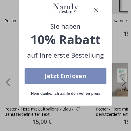
Poster - Elefant mit Luftballons / Pink
Plakate - Name / Pe
Sie haben
Rosa
Special
11,00 €
Price
Spec
15
10% Rabatt
Pric
Ähnliche produkte
auf Ihre erste Bestellung
Jetzt Einlösen
Nein danke, ich zahle den vollen preis
Poster - Tiere mit Luftballons / Blau /
Poster - Tiere mit 
Benutzerdefinierter Text
Benutzerdefinierte
Special
15,00 €
Spec
15
Price
Pric