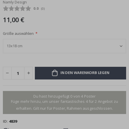
Namly Design
Bildgalerie
Durchschnittliche Bewertung:
0.0
(
abgegebene bewertungen:
0
)
springen
11,00 €
Größe auswählen
IN DEN WARENKORB LEGEN
Du hast hinzugefügt 0 von 4 Poster
Füge mehr hinzu, um unser fantastisches 4 für 2 Angebot zu
erhalten. Gilt nur für Poster, Rahmen ausgeschlossen.
ID
4839