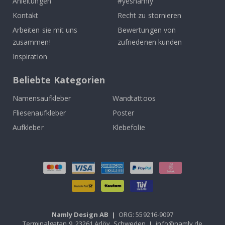
Anleitungen
#yesnamly
Kontakt
Recht zu stornieren
Arbeiten sie mit uns
Bewertungen von
zusammen!
zufriedenen kunden
Inspiration
Beliebte Kategorien
Namensaufkleber
Wandtattoos
Fliesenaufkleber
Poster
Aufkleber
Klebefolie
Namly Design AB
|
ORG: 559216-9097
Terminalgatan 9, 23261 Arlöv, Schweden
|
info@namly.de