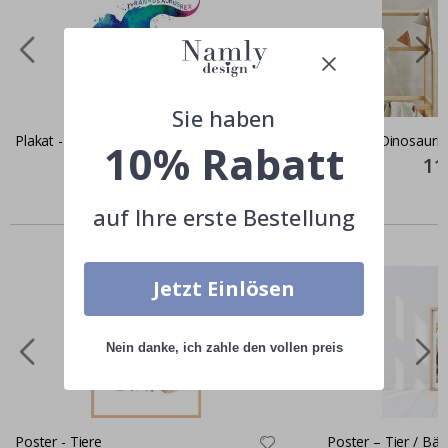
Sie haben
Plakat - Tyrannosaurus / Dream Big
Plakat - Dinosaurie
10% Rabatt
Special
11,00 €
Spec
11
Price
Pric
auf Ihre erste Bestellung
Ähnliche produkte
Jetzt Einlösen
Nein danke, ich zahle den vollen preis
Poster - Tiere
Poster – Tier / Bä