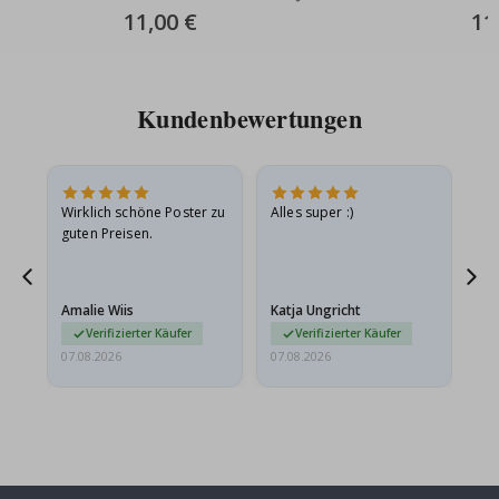
Special
11,00 €
Spec
11
Price
Pric
Kundenbewertungen
Wirklich schöne Poster zu
Alles super :)
Sc
guten Preisen.
Pr
er
Amalie Wiis
Katja Ungricht
Gi
Verifizierter Käufer
Verifizierter Käufer
07.08.2026
07.08.2026
06.