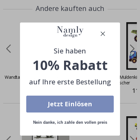
Andere kauften auch
Sie haben
10% Rabatt
Wandtattoo - Monstertrucks / 02
Poster - Muldenkip
auf Ihre erste Bestellung
Betonmischer
Special
28,00 €
Price
Spec
11
Pric
Ähnliche produkte
Jetzt Einlösen
Nein danke, ich zahle den vollen preis