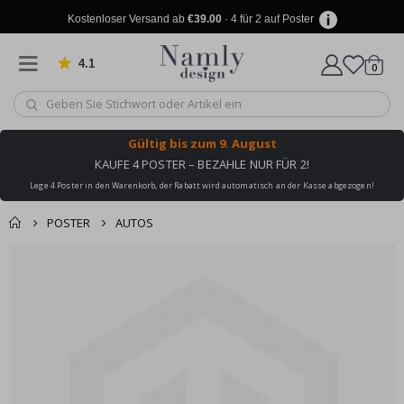
Kostenloser Versand ab
€39.00
· 4 für 2 auf Poster
4.1
Artike
von 1025 Bewertungen
0
Wagen
Gültig bis
zum 9. August
KAUFE 4 POSTER – BEZAHLE NUR FÜR 2!
Lege 4 Poster in den Warenkorb, der Rabatt wird automatisch an der Kasse abgezogen!
POSTER
AUTOS
Produkt zum
Zum
Wagen
Kasse
Ende
Warenkorb
der
hinzugefügt ✔️
Bildgalerie
Kostenloser Versand
springen
erreicht!