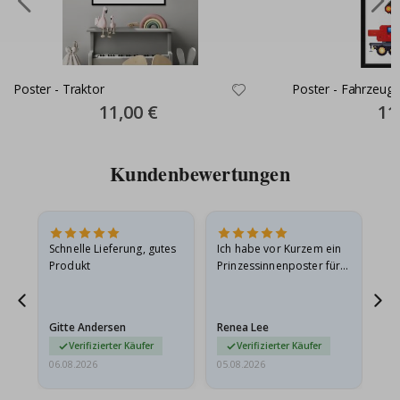
Poster - Traktor
Poster - Fahrzeuge
Special
11,00 €
Spec
11
Price
Pric
Kundenbewertungen
Schnelle Lieferung, gutes
Ich habe vor Kurzem ein
Ich
Produkt
Prinzessinnenposter für
das
ts
meine Enkelin bestellt.
ge
Das Poster kam beim
Ra
at
Versand leicht
au
Gitte Andersen
Renea Lee
Sa
beschädigt…
au
Verifizierter Käufer
Verifizierter Käufer
06.08.2026
05.08.2026
05.