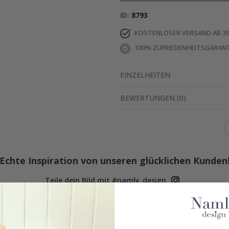
ID
8793
KOSTENLOSER VERSAND AB 39
100% ZUFRIEDENHEITSGARANT
EINZELHEITEN
BEWERTUNGEN
(
0
)
Echte Inspiration von unseren glücklichen Kunden
Teile dein Bild mit #namly_design
Andere kauften auch