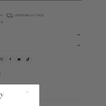
 €
LIEFERUNG 4-7 TAGE
IE
!