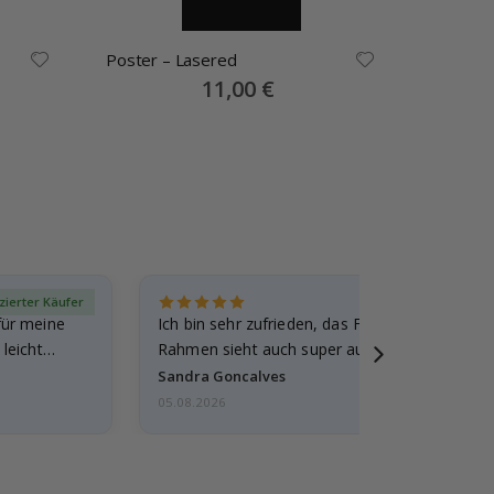
Poster – Lasered
Poster 
Special
11,00 €
Price
izierter Käufer
Verif
für meine
Ich bin sehr zufrieden, das Foto ist toll gewo
leicht
Rahmen sieht auch super aus. Die Lieferung 
außerdem…
Sandra Goncalves
05.08.2026