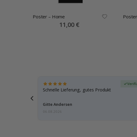
Poster – Home
Poste
Special
11,00 €
Price
zierter Käufer
Verif
ar
Schnelle Lieferung, gutes Produkt
e einen
Gitte Andersen
06.08.2026