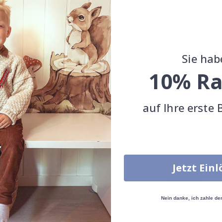
Sie hab
10% Ra
r – COOL PARIS
Plakat - PRADA
auf Ihre erste 
Special
11,00 €
Special
11,00 €
Price
Price
Ähnliche produkte
Jetzt Ein
Nein danke, ich zahle de