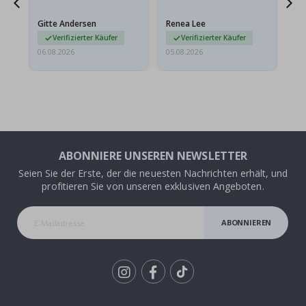
Das Poster kam beim
Ra
at
Versand leicht
au
Gitte Andersen
Renea Lee
Sa
beschädigt…
au
Verifizierter Käufer
Verifizierter Käufer
06.08.2026
05.08.2026
05.
ABONNIERE UNSEREN NEWSLETTER
Seien Sie der Erste, der die neuesten Nachrichten erhält, und
profitieren Sie von unseren exklusiven Angeboten.
ABONNIEREN
Tik