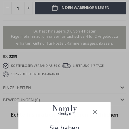
IN DEN WARENKORB LEGEN
Du hast hinzugefügt 0 von 4 Poster
Füge mehr hinzu, um unser fantastisches 4 für 2 Angebot zu
erhalten. Gilt nur für Poster, Rahmen ausgeschlossen.
ID
3298
KOSTENLOSER VERSAND AB 39 €
LIEFERUNG 4-7 TAGE
100% ZUFRIEDENHEITSGARANTIE
EINZELHEITEN
BEWERTUNGEN
(
0
)
Echte Inspiration von unseren glücklichen
Kunden!
Sie haben