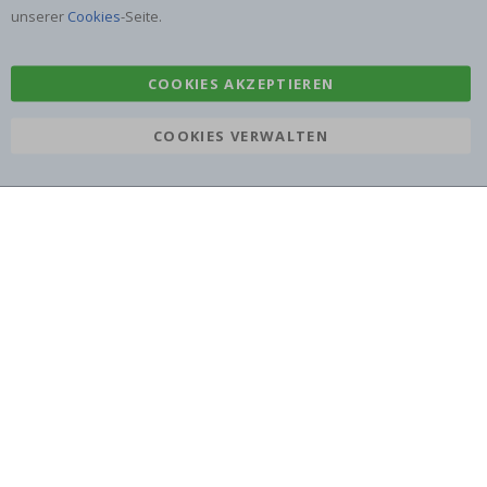
Aufkleber
Klebefolie
unserer
Cookies
-Seite.
COOKIES AKZEPTIEREN
COOKIES VERWALTEN
Namly Design AB
|
ORG: 559216-9097
Terminalgatan 9, 23261 Arlöv, Schweden
|
info@namly.de
© Namly Design 2026