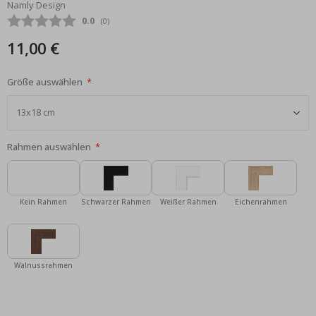
Namly Design
Bildgalerie
Durchschnittliche Bewertung:
0.0
(
abgegebene bewertungen:
0
)
springen
11,00 €
Größe auswählen
Rahmen auswählen
Kein Rahmen
Schwarzer Rahmen
Weißer Rahmen
Eichenrahmen
Walnussrahmen