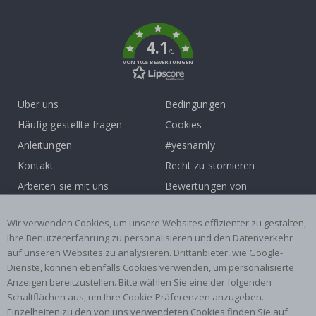
To
k
4.1
/5
VON 1025 BEWERTUNGEN
Über uns
Bedingungen
Häufig gestellte fragen
Cookies
Anleitungen
#yesnamly
Kontakt
Recht zu stornieren
Arbeiten sie mit uns
Bewertungen von
zusammen!
zufriedenen kunden
Wir verwenden Cookies, um unsere Websites effizienter zu gestalten,
Inspiration
Ihre Benutzererfahrung zu personalisieren und den Datenverkehr
auf unseren Websites zu analysieren. Drittanbieter, wie Google-
Beliebte Kategorien
Dienste, können ebenfalls Cookies verwenden, um personalisierte
Namensaufkleber
Wandtattoos
Anzeigen bereitzustellen. Bitte wählen Sie eine der folgenden
Schaltflächen aus, um Ihre Cookie-Präferenzen anzugeben.
Fliesenaufkleber
Poster
Einzelheiten zu den von uns verwendeten Cookies finden Sie auf