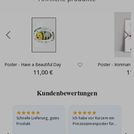
Poster - Have a Beautiful Day
Poster - Ironman 
Special
11,00 €
Spec
11
Price
Pric
Kundenbewertungen
Schnelle Lieferung, gutes
Ich habe vor Kurzem ein
Ich
Produkt
Prinzessinnenposter für
das
ts
meine Enkelin bestellt.
ge