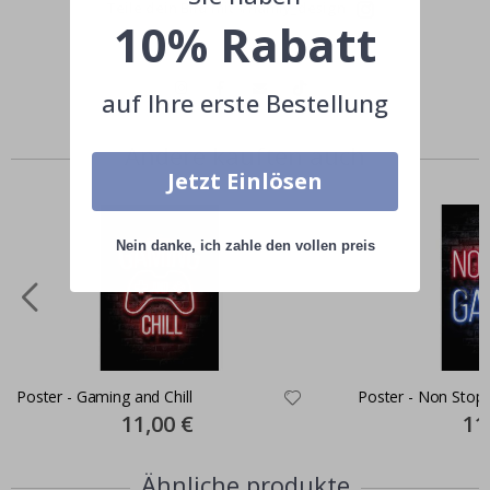
Teile dein Bild mit #namly_design
10% Rabatt
auf Ihre erste Bestellung
Andere kauften auch
Jetzt Einlösen
Nein danke, ich zahle den vollen preis
Poster - Gaming and Chill
Poster - Non Stop
Special
11,00 €
Spec
11
Price
Pric
Ähnliche produkte