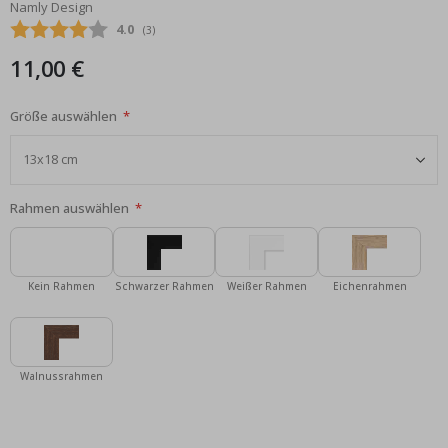
Namly Design
Bildgalerie
Durchschnittliche Bewertung:
4.0
(
abgegebene bewertungen:
3
)
springen
11,00 €
Größe auswählen
Rahmen auswählen
Kein Rahmen
Schwarzer Rahmen
Weißer Rahmen
Eichenrahmen
Walnussrahmen