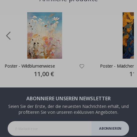
Poster - Wildblumenwiese
Poster - Mädchen
Special
11,00 €
Spec
11
Price
Pric
ABONNIERE UNSEREN NEWSLETTER
Seien Sie der Erste, der die neuesten Nachrichten erhält, und
profitieren Sie von unseren exklusiven Angeboten.
ABONNIEREN