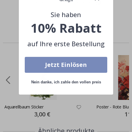
Teile dein Bild mit #namly_design
Sie haben
10% Rabatt
Andere kauften auch
auf Ihre erste Bestellung
Jetzt Einlösen
Nein danke, ich zahle den vollen preis
Aquarellbaum Sticker
Poster - Rote Blu
Special
3,00 €
Spec
11
Price
Pric
Ähnliche produkte