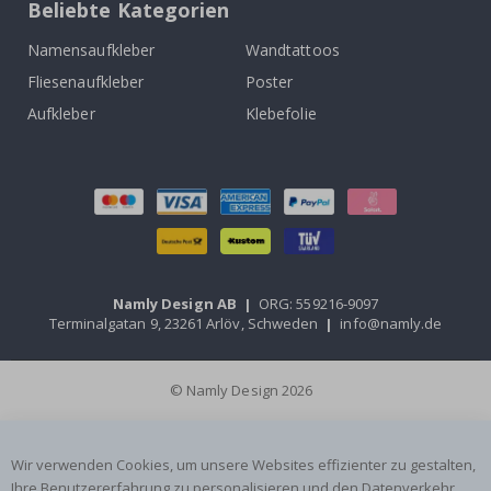
Beliebte Kategorien
Namensaufkleber
Wandtattoos
Fliesenaufkleber
Poster
Aufkleber
Klebefolie
Namly Design AB
|
ORG: 559216-9097
Terminalgatan 9, 23261 Arlöv, Schweden
|
info@namly.de
© Namly Design 2026
Wir verwenden Cookies, um unsere Websites effizienter zu gestalten,
Ihre Benutzererfahrung zu personalisieren und den Datenverkehr