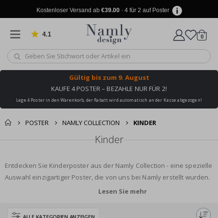
Kostenloser Versand ab
€39.00
· 4 für 2 auf Poster
4.1
Artike
von 1030 Bewertungen
0
Wagen
Gültig bis
zum 9. August
KAUFE 4 POSTER – BEZAHLE NUR FÜR 2!
Lege 4 Poster in den Warenkorb, der Rabatt wird automatisch an der Kasse abgezogen!
POSTER
NAMLY COLLECTION
KINDER
Kinder
Entdecken Sie Kinderposter aus der Namly Collection - eine spezielle
Auswahl einzigartiger Poster, die von uns bei Namly erstellt wurden.
Diese Kategorie bringt verspielte, charmante und sorgfältig
Lesen Sie mehr
gestaltete Drucke zusammen, die für Kinderzimmer, Kindergärten
und Familienräume gemacht sind. Von süßen Tieren und sanften
ALLE KATEGORIEN ANZEIGEN