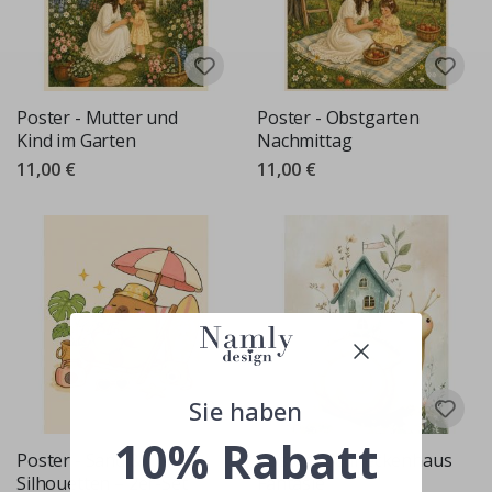
Poster - Mutter und
Poster - Obstgarten
Kind im Garten
Nachmittag
11,00 €
11,00 €
Sie haben
10% Rabatt
Poster - Sand &
Poster - Schneckenhaus
Silhouetten – 2er-Set
Fantasie