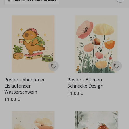
Pastellillustrationen bis hin zu fantasievollen Szenen, süßen Details
und skurrilen Charakteren ist jedes Poster darauf ausgelegt,
Wärme, Freude und Persönlichkeit an Ihre Wände zu bringen.
Perfekt für Schlafzimmer, Spielzimmer und Kindergärten, unsere
Kinderposter sind so gestaltet, dass sie alltägliche Räume
magischer, persönlicher und lebendiger wirken lassen.
Poster - Abenteuer
Poster - Blumen
Eislaufender
Schnecke Design
Wasserschwein
11,00 €
11,00 €