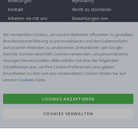
Anleitungen
#yesnamly
Kontakt
Recht zu stornieren
Arbeiten sie mit uns
Bewertungen von
zusammen!
zufriedenen kunden
Wir verwenden Cookies, um unsere Websites effizienter zu gestalten,
Inspiration
Ihre Benutzererfahrung zu personalisieren und den Datenverkehr
auf unseren Websites zu analysieren. Drittanbieter, wie Google-
Beliebte Kategorien
Dienste, können ebenfalls Cookies verwenden, um personalisierte
Namensaufkleber
Wandtattoos
Anzeigen bereitzustellen. Bitte wählen Sie eine der folgenden
Schaltflächen aus, um Ihre Cookie-Präferenzen anzugeben.
Fliesenaufkleber
Poster
Einzelheiten zu den von uns verwendeten Cookies finden Sie auf
Aufkleber
Klebefolie
unserer
Cookies
-Seite.
COOKIES AKZEPTIEREN
COOKIES VERWALTEN
Namly Design AB
|
ORG: 559216-9097
Terminalgatan 9, 23261 Arlöv, Schweden
|
info@namly.de