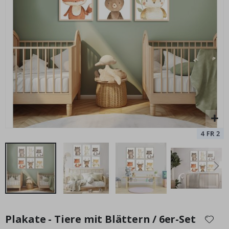
Personalisiertes Poster - Schwarz-Weiß-Herz-Fotocollage
Special
15,00 €
Price
Zum
Anfang
Plakate - Tiere mit Blättern / 6er-Set
der