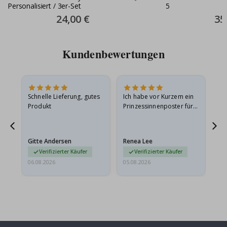
Personalisiert / 3er-Set
5
Special
24,00 €
Spec
35
Price
Pric
Kundenbewertungen
Schnelle Lieferung, gutes
Ich habe vor Kurzem ein
Ich
Produkt
Prinzessinnenposter für
das
ts
meine Enkelin bestellt.
ge
Das Poster kam beim
Ra
at
Versand leicht
au
Gitte Andersen
Renea Lee
Sa
beschädigt…
au
Verifizierter Käufer
Verifizierter Käufer
06.08.2026
05.08.2026
05.