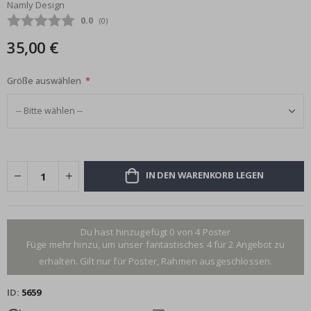
Namly Design
Bildgalerie
Durchschnittliche Bewertung:
0.0
(
abgegebene bewertungen:
0
)
springen
35,00 €
Größe auswählen
IN DEN WARENKORB LEGEN
Du hast hinzugefügt 0 von 4 Poster
Füge mehr hinzu, um unser fantastisches 4 für 2 Angebot zu
erhalten. Gilt nur für Poster, Rahmen ausgeschlossen.
ID
5659