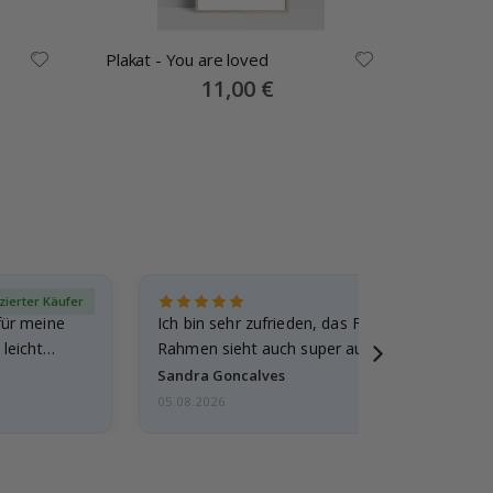
Plakat - You are loved
Plakate 
Special
11,00 €
Price
izierter Käufer
Verif
für meine
Ich bin sehr zufrieden, das Foto ist toll gewo
leicht
Rahmen sieht auch super aus. Die Lieferung 
außerdem…
Sandra Goncalves
05.08.2026