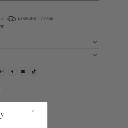
 €
LIEFERUNG 4-7 TAGE
IE
!