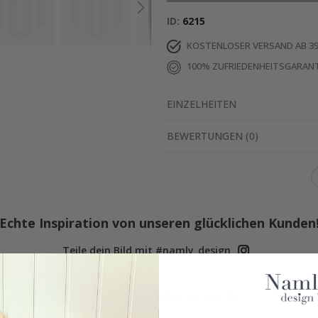
ID
6215
KOSTENLOSER VERSAND AB 39
100% ZUFRIEDENHEITSGARANT
EINZELHEITEN
BEWERTUNGEN
(
0
)
Echte Inspiration von unseren glücklichen Kunden
Teile dein Bild mit #namly_design
Andere kauften auch