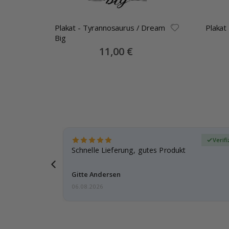
ert /
Plakat - Tyrannosaurus / Dream
Plakat
Big
Special
11,00 €
Price
zierter Käufer
Verif
ar
Schnelle Lieferung, gutes Produkt
e einen
Gitte Andersen
06.08.2026