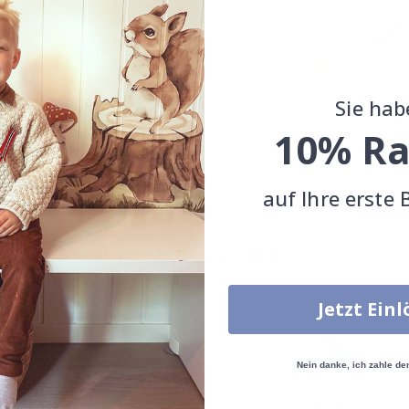
Sie hab
10% Ra
r – STOCKHOLM
Poster - Fröhliche Sonne
auf Ihre erste 
Special
11,00 €
Special
11,00 €
Price
Price
Ähnliche produkte
Jetzt Ein
Nein danke, ich zahle de