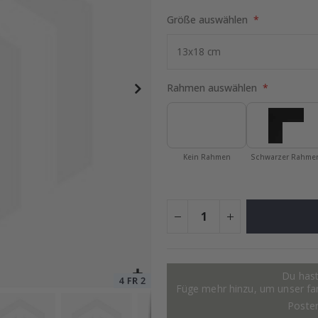
Größe auswählen
Special
11,00 €
Price
Rahmen auswählen
Kein Rahmen
Schwarzer Rahme
Du hast
Füge mehr hinzu, um unser fant
Poste