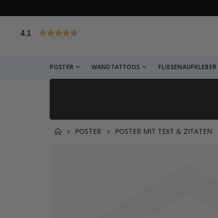
4.1
von 1025 Bewertungen
POSTER
WANDTATTOOS
FLIESENAUFKLEBER
POSTER
POSTER MIT TEXT & ZITATEN
Produkt zum Warenkorb hin
Zum
Ende
der
Bildgalerie
springen