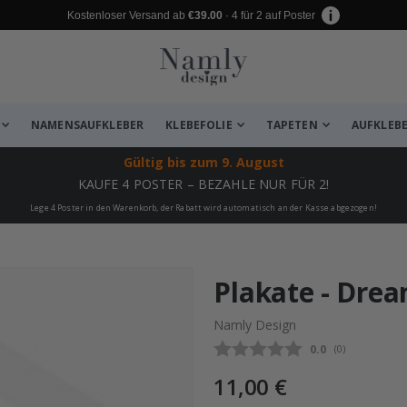
Kostenloser Versand ab
€39.00
· 4 für 2 auf Poster
NAMENSAUFKLEBER
KLEBEFOLIE
TAPETEN
AUFKLEB
Gültig bis
zum 9. August
KAUFE 4 POSTER – BEZAHLE NUR FÜR 2!
Lege 4 Poster in den Warenkorb, der Rabatt wird automatisch an der Kasse abgezogen!
zugefügt ✔️ Kostenloser Versand er
Plakate - Drea
Namly Design
Durchschnittli
0.0
(
abgegebene be
0
)
11,00 €