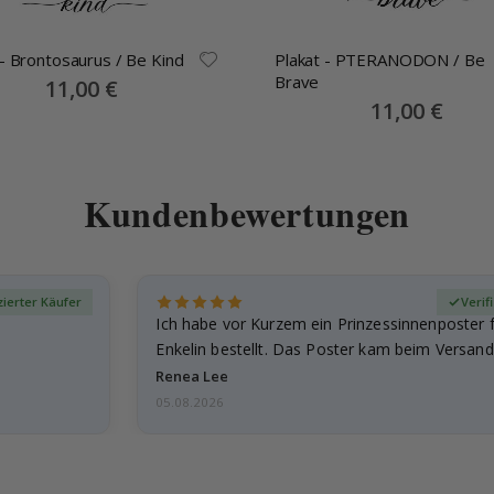
 - Brontosaurus / Be Kind
Plakat - PTERANODON / Be
Brave
Special
11,00 €
Price
Special
11,00 €
Price
Kundenbewertungen
izierter Käufer
Verif
Ich habe vor Kurzem ein Prinzessinnenposter 
Enkelin bestellt. Das Poster kam beim Versand 
beschädigt…
Renea Lee
05.08.2026