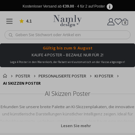
Kostenloser Versand ab
€39.00
· 4 für 2 auf Poster
4.1
Artike
von 1029 Bewertungen
0
Wagen
Gültig bis
zum 9. August
KAUFE 4 POSTER – BEZAHLE NUR FÜR 2!
Lege 4 Poster in den Warenkorb, der Rabatt wird automatisch an der Kasse abgezogen!
POSTER
PERSONALISIERTE POSTER
KI POSTER
AI SKIZZEN POSTER
AI Skizzen Poster
Erkunden Sie unsere breite Palette an KI-Skizzenplakaten, die innovative
und künstlerische Darstellungen künstlicher Intelligenz zeigen. Ideal für
Technikbegeisterte, verleihen unsere Plakate jedem Raum eine moderne,
Lesen Sie mehr
futuristische Note. Hergestellt aus hochwertigen Materialien, sind diese