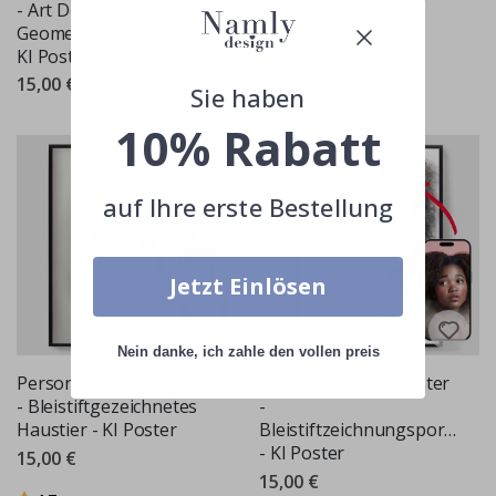
- Art Deco
- Blaue Druckkunst
Geometrisches Porträt -
Porträt - KI Poster
KI Poster
15,00 €
15,00 €
Sie haben
Bewertung:
von 5 Sternen
5.0
10% Rabatt
auf Ihre erste Bestellung
Jetzt Einlösen
Nein danke, ich zahle den vollen preis
Personalisiertes Poster
Personalisiertes Poster
- Bleistiftgezeichnetes
-
Haustier - KI Poster
Bleistiftzeichnungsporträt
- KI Poster
15,00 €
15,00 €