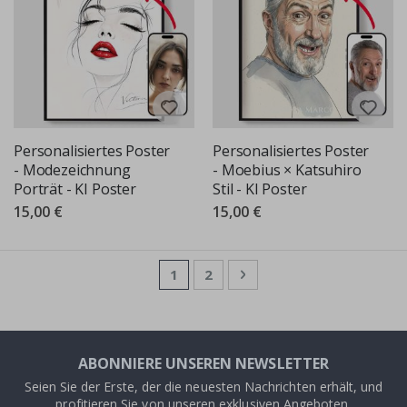
Personalisiertes Poster
Personalisiertes Poster
- Modezeichnung
- Moebius × Katsuhiro
Porträt - KI Poster
Stil - KI Poster
15,00 €
15,00 €
Seite
Sie lesen gerade die Seite
Seite
Seite
Weiter
1
2
ABONNIERE UNSEREN NEWSLETTER
Seien Sie der Erste, der die neuesten Nachrichten erhält, und
profitieren Sie von unseren exklusiven Angeboten.