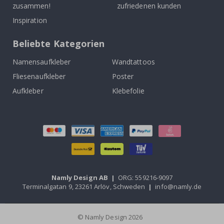
zusammen!
zufriedenen kunden
Inspiration
Beliebte Kategorien
Namensaufkleber
Wandtattoos
Fliesenaufkleber
Poster
Aufkleber
Klebefolie
Namly Design AB
|
ORG: 559216-9097
Terminalgatan 9, 23261 Arlöv, Schweden
|
info@namly.de
© Namly Design 2026