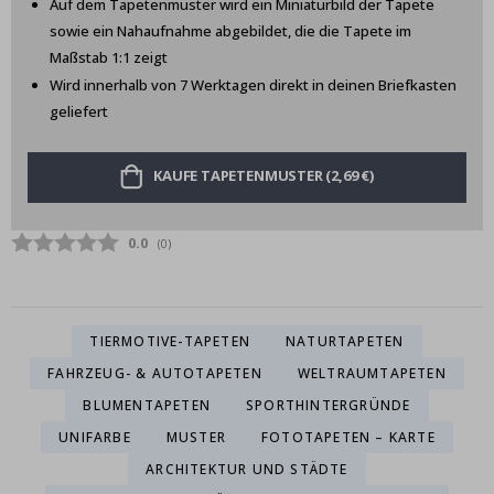
Auf dem Tapetenmuster wird ein Miniaturbild der Tapete
sowie ein Nahaufnahme abgebildet, die die Tapete im
Maßstab 1:1 zeigt
Wird innerhalb von 7 Werktagen direkt in deinen Briefkasten
geliefert
KAUFE TAPETENMUSTER (2,69 €)
Durchschnittliche Bewertung:
0.0
(
abgegebene bewertungen:
0
)
TIERMOTIVE-TAPETEN
NATURTAPETEN
FAHRZEUG- & AUTOTAPETEN
WELTRAUMTAPETEN
BLUMENTAPETEN
SPORTHINTERGRÜNDE
UNIFARBE
MUSTER
FOTOTAPETEN – KARTE
ARCHITEKTUR UND STÄDTE