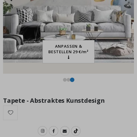
Personalisierte Poster - Beste Freunde Foto-Collage
Special
15,00 €
Price
ANPASSEN &
BESTELLEN 29 €/m²
Tapete - Abstraktes Kunstdesign