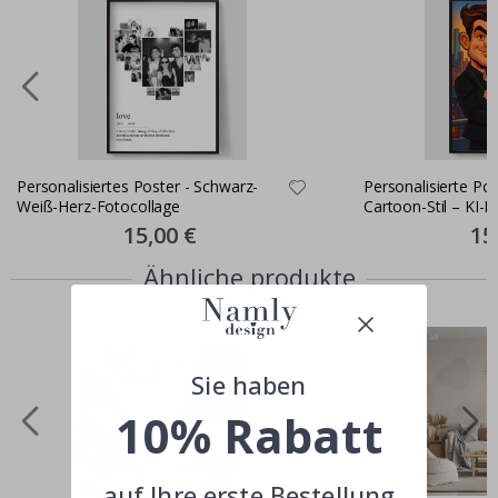
Personalisiertes Poster - Schwarz-
Personalisierte Pos
Weiß-Herz-Fotocollage
Cartoon-Stil – KI-P
Special
15,00 €
Spec
15
Price
Pric
Ähnliche produkte
Sie haben
10% Rabatt
auf Ihre erste Bestellung