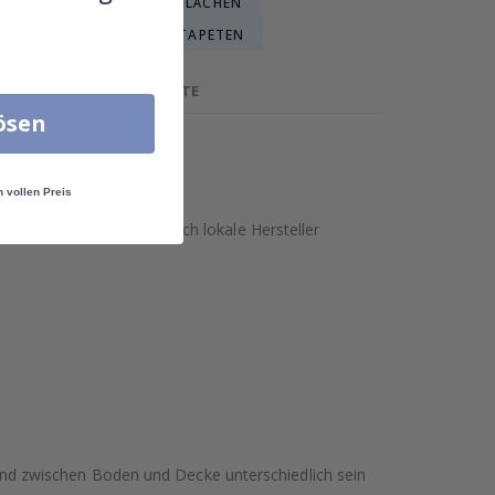
E
TEXTUREN & OBERFLÄCHEN
SSGESCHNEIDERTE FARBTAPETEN
ADITIONAL CLASSIC - TAPETE
lösen
 entworfen.
n vollen Preis
ben.
t garantiert, sondern auch lokale Hersteller
nd zwischen Boden und Decke unterschiedlich sein