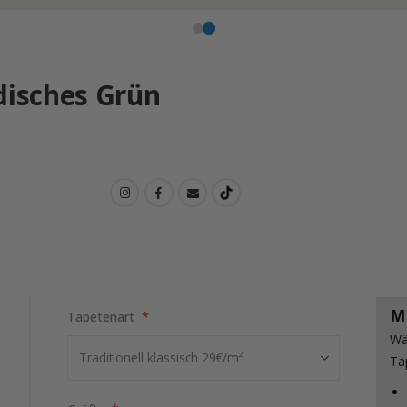
disches Grün
M
Tapetenart
Wä
Ta