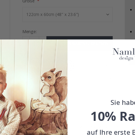
Größe
Menge:
IN DEN WARENKORB LEGEN
EINFACHE
KOSTENLOSER
ZUFRIEDENHEITSGARANTIE
INSTALLATION
VERSAND
Sie hab
10% Ra
N
FAHRZEUG- & AUTOTAPETEN
WELTRAUMTAPETEN
B
auf Ihre erste 