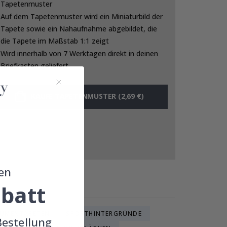
Tapetenmuster
Auf dem Tapetenmuster wird ein Miniaturbild der
Tapete sowie ein Nahaufnahme abgebildet, die
die Tapete im Maßstab 1:1 zeigt
Wird innerhalb von 7 Werktagen direkt in deinen
Briefkasten geliefert
KAUFE TAPETENMUSTER (2,69 €)
en
batt
LUMENTAPETEN
SPORTHINTERGRÜNDE
Bestellung