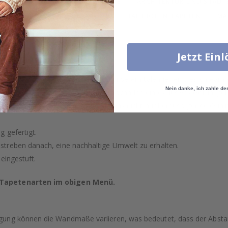
 KUNST
FOTOTAPETEN – KARTE
ARCHITEKTUR UND STÄDT
MODE
ABSTRAKT
KINDER
HALBHOHEN TAPETEN
MA
MATERIAL WÄHLEN
PEEL & STICK - SELBSTKLEBENDE TAPETE
TR
Jetzt Ein
on, sorgfältig ausgewählt oder von unserem talentierten Designteam
Nein danke, ich zahle de
uch von Luxus verleihen und Ihren Wänden ein exklusives Gefühl ge
äzision in Schweden hergestellt, was nicht nur herausragende Qualitä
 gefertigt.
treben danach, eine nachhaltige Umwelt zu erhalten.
eingestuft.
n Tapetenarten im obigen Menü.
gung können die Wandmaße variieren, was bedeutet, dass der Absta