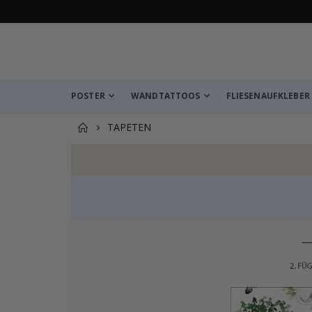
4.1
von 1025 Bewertungen
POSTER
WANDTATTOOS
FLIESENAUFKLEBER
TAPETEN
Produkt zum Warenkorb hin
Personalisierte Poster – Karikatur / Cartoon-Stil –