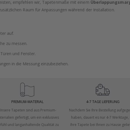
rleisten, empfehlen wir, Tapetenmaße mit einem
Überlappungsmarg
 zusätzlichen Raum für Anpassungen während der Installation.
er auf.
öhe zu messen.
 Türen und Fenster.
dungen in die Messung einzubeziehen.
PREMIUM-MATERIAL
4-7 TAGE LIEFERUNG
Unsere Tapeten sind aus Premium-
Nachdem Sie Ihre Bestellung aufgeg
terialien gefertigt, um ein exklusives
haben, dauert es nur 4-7 Werktage, 
fühl und langanhaltende Qualität zu
Ihre Tapete bei Ihnen zu Hause gelie