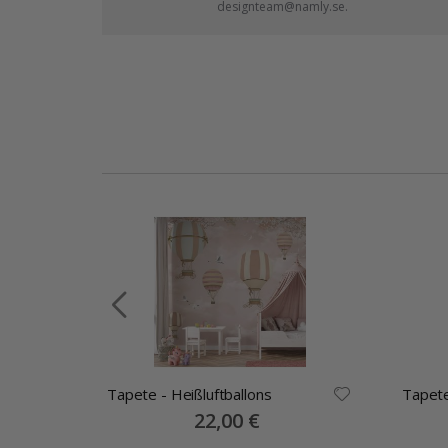
designteam@namly.se.
Tapete - Heißluftballons
Tapete
llage
Special
22,00 €
Price