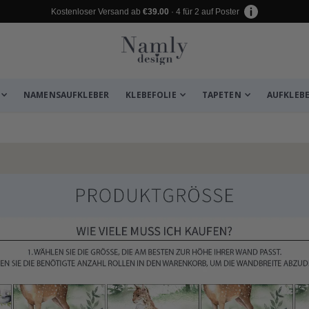
Kostenloser Versand ab
€39.00
· 4 für 2 auf Poster
NAMENSAUFKLEBER
KLEBEFOLIE
TAPETEN
AUFKLEB
zugefügt ✔️ Kostenloser Versand er
 KI-Poster