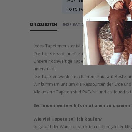
MUSTER
ILLUSTRATIONEN &
FOTOTAPETEN - FAHRZEUG
EINZELHEITEN
INSPIRATION
BEWERTUNGEN
(
0
)
Jedes Tapetenmuster ist eine künstlerische Kreati
Die Tapete wird Ihrem Zuhause garantiert einen Ha
Unsere hochwertige Tapete wird mit Sorgfalt und Pr
unterstützt.
Die Tapeten werden nach Ihrem Kauf auf Bestellung
Wir kümmern uns um die Ressourcen der Erde und s
Alle unsere Tapeten sind PVC-frei und als feuerfest 
Sie finden weitere Informationen zu unsere
Wie viel Tapete soll ich kaufen?
Aufgrund der Wandkonstruktion und möglicher Nei