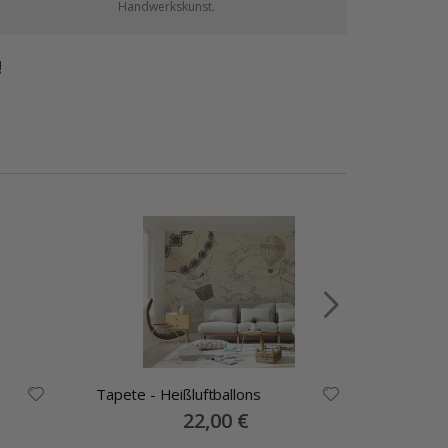
Handwerkskunst.
!
Tapete - Heißluftballons
Tapete 
Special
22,00 €
Price