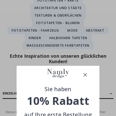
FOTOTAPETEN – KARTE
ARCHITEKTUR UND STÄDTE
TEXTUREN & OBERFLÄCHEN
FOTOTAPETEN - BLUMEN
FOTOTAPETEN - FAHRZEUG
MODE
ABSTRAKT
KINDER
HALBHOHEN TAPETEN
MASSGESCHNEIDERTE FARBTAPETEN
Echte Inspiration von unseren glücklichen
Kunden!
Teile dein Bild mit #namly_design
Sie haben
EINZELHEITEN
10% Rabatt
Diese elegante Tapete zeigt ein reichhaltiges Display tropischer
auf Ihre erste Bestellung