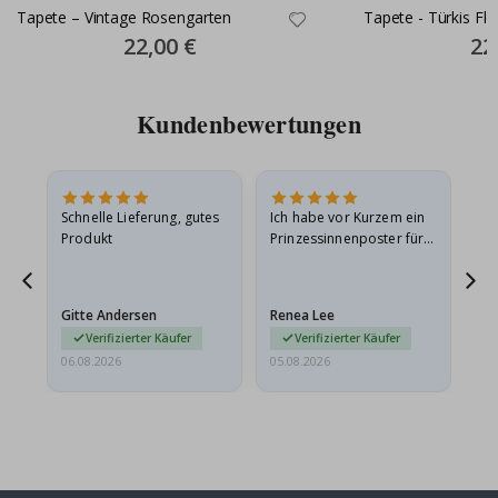
Tapete – Vintage Rosengarten
Tapete - Türkis Flo
Special
22,00 €
Spec
22
Price
Pric
Kundenbewertungen
Schnelle Lieferung, gutes
Ich habe vor Kurzem ein
Ich
Produkt
Prinzessinnenposter für
das
ts
meine Enkelin bestellt.
ge
Das Poster kam beim
Ra
at
Versand leicht
au
Gitte Andersen
Renea Lee
Sa
beschädigt…
au
Verifizierter Käufer
Verifizierter Käufer
06.08.2026
05.08.2026
05.