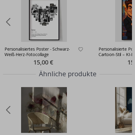
Personalisiertes Poster - Schwarz-
Personalisierte Pos
Weiß-Herz-Fotocollage
Cartoon-Stil – KI-P
Special
15,00 €
Spec
15
Price
Pric
Ähnliche produkte