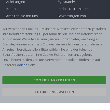
Anleitungen
#yesnamly
Kontakt
Recht zu stornieren
Arbeiten sie mit uns
Bewertungen von
zusammen!
zufriedenen kunden
Inspiration
Wir verwenden Cookies, um unsere Websites effizienter zu gestalten,
Ihre Benutzererfahrung zu personalisieren und den Datenverkehr
auf unseren Websites zu analysieren. Drittanbieter, wie Google-
Beliebte Kategorien
Dienste, können ebenfalls Cookies verwenden, um personalisierte
Namensaufkleber
Wandtattoos
Anzeigen bereitzustellen. Bitte wählen Sie eine der folgenden
Schaltflächen aus, um Ihre Cookie-Präferenzen anzugeben.
Fliesenaufkleber
Poster
Einzelheiten zu den von uns verwendeten Cookies finden Sie auf
Aufkleber
Klebefolie
unserer
Cookies
-Seite.
COOKIES AKZEPTIEREN
COOKIES VERWALTEN
Namly Design AB
|
ORG: 559216-9097