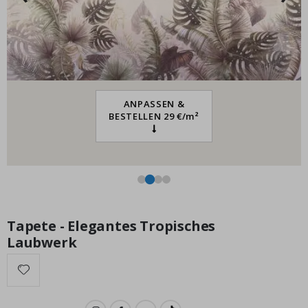
Selbstklebende Aufkleber – Trofast Box Aufkleber / Größe
auswählen / Flower power
Special
8,00 €
Price
ANPASSEN &
BESTELLEN 29 €/m²
Tapete - Elegantes Tropisches
Laubwerk