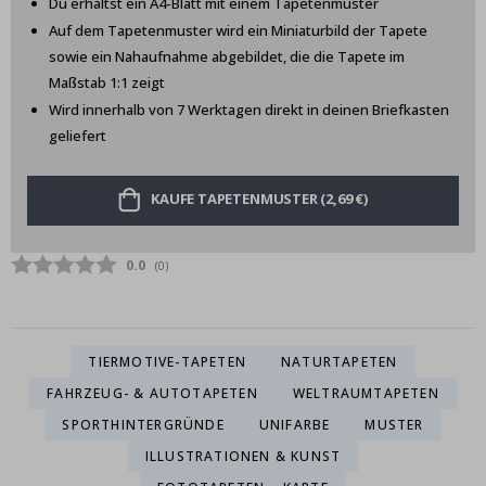
Du erhältst ein A4-Blatt mit einem Tapetenmuster
Auf dem Tapetenmuster wird ein Miniaturbild der Tapete
sowie ein Nahaufnahme abgebildet, die die Tapete im
Maßstab 1:1 zeigt
Wird innerhalb von 7 Werktagen direkt in deinen Briefkasten
geliefert
KAUFE TAPETENMUSTER (2,69 €)
Durchschnittliche Bewertung:
0.0
(
abgegebene bewertungen:
0
)
TIERMOTIVE-TAPETEN
NATURTAPETEN
FAHRZEUG- & AUTOTAPETEN
WELTRAUMTAPETEN
SPORTHINTERGRÜNDE
UNIFARBE
MUSTER
ILLUSTRATIONEN & KUNST