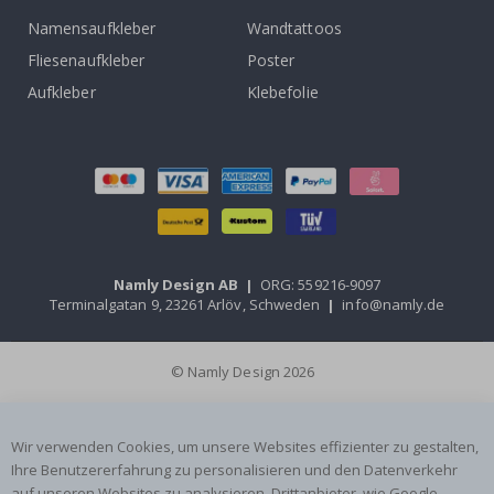
Namensaufkleber
Wandtattoos
Fliesenaufkleber
Poster
Aufkleber
Klebefolie
Namly Design AB
|
ORG: 559216-9097
Terminalgatan 9, 23261 Arlöv, Schweden
|
info@namly.de
© Namly Design 2026
Wir verwenden Cookies, um unsere Websites effizienter zu gestalten,
Ihre Benutzererfahrung zu personalisieren und den Datenverkehr
auf unseren Websites zu analysieren. Drittanbieter, wie Google-