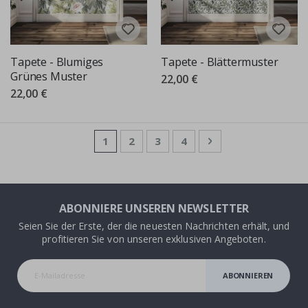
Tapete - Blumiges
Tapete - Blättermuster
Grünes Muster
22,00 €
22,00 €
Seite
Sie lesen gerade die Seite
Seite
Seite
Seite
Seite
Weiter
1
2
3
4
ABONNIERE UNSEREN NEWSLETTER
Seien Sie der Erste, der die neuesten Nachrichten erhält, und
profitieren Sie von unseren exklusiven Angeboten.
ABONNIEREN