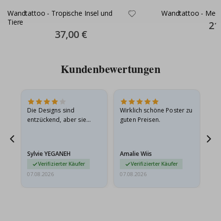
Wandtattoo - Tropische Insel und
Wandtattoo - Meer
Tiere
Spec
21
Pric
Special
37,00 €
Price
Kundenbewertungen
in
Die Designs sind
Wirklich schöne Poster zu
All
r
entzückend, aber sie
guten Preisen.
sollten flach in einem
stabilen Umschlag
versendet werden. Weil
Sylvie YEGANEH
Amalie Wiis
Ka
sie…
Verifizierter Käufer
Verifizierter Käufer
07.08.2026
07.08.2026
07.