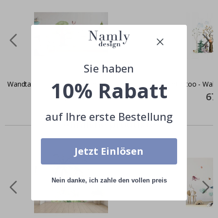
Sie haben
10% Rabatt
Wandtattoo - Wald und Tiere
Wandtattoo - Wald
Special
28,00 €
Spec
67
Price
Pric
auf Ihre erste Bestellung
Ähnliche produkte
Jetzt Einlösen
Nein danke, ich zahle den vollen preis