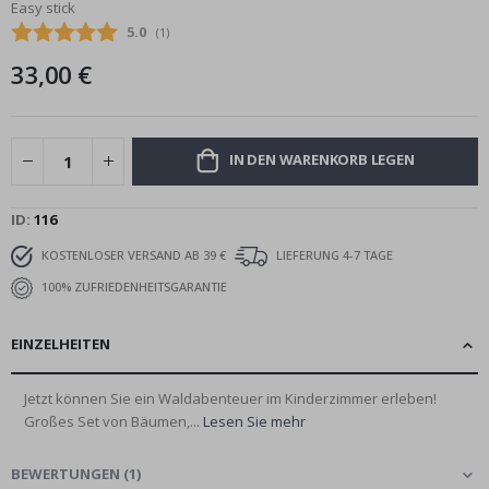
Easy stick
Bildgalerie
Durchschnittliche Bewertung:
5.0
(
abgegebene bewertungen:
1
)
springen
33,00 €
IN DEN WARENKORB LEGEN
ID
116
KOSTENLOSER VERSAND AB 39 €
LIEFERUNG 4-7 TAGE
100% ZUFRIEDENHEITSGARANTIE
EINZELHEITEN
Jetzt können Sie ein Waldabenteuer im Kinderzimmer erleben!
Großes Set von Bäumen,...
Lesen Sie mehr
BEWERTUNGEN
(
1
)