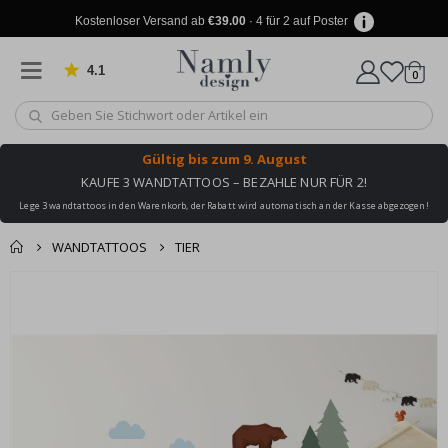
Kostenloser Versand ab
€39.00
· 4 für 2 auf Poster
4.1
Artike
von 1029 Bewertungen
0
Wagen
Gültig bis
zum 9. August
KAUFE 3 WANDTATTOOS – BEZAHLE NUR FÜR 2!
Lege 3 wandtattoos in den Warenkorb, der Rabatt wird automatisch an der Kasse abgezogen!
WANDTATTOOS
TIER
Produkt zum
Zum
Wagen
Kasse
Ende
Warenkorb
der
hinzugefügt ✔️
Bildgalerie
Kostenloser Versand
springen
erreicht!