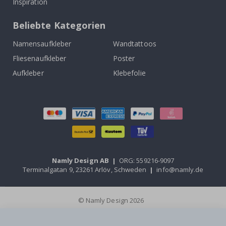
Inspiration
Beliebte Kategorien
Namensaufkleber
Wandtattoos
Fliesenaufkleber
Poster
Aufkleber
Klebefolie
Namly Design AB
|
ORG: 559216-9097
Terminalgatan 9, 23261 Arlöv, Schweden
|
info@namly.de
© Namly Design 2026