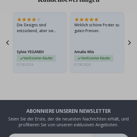
in
Die Designs sind
Wirklich schöne Poster zu
All
r
entzückend, aber sie
guten Preisen.
sollten flach in einem
stabilen Umschlag
versendet werden. Weil
Sylvie YEGANEH
Amalie Wiis
Ka
sie…
Verifizierter Käufer
Verifizierter Käufer
07.08.2026
07.08.2026
07.
ABONNIERE UNSEREN NEWSLETTER
Seien Sie der Erste, der die neuesten Nachrichten erhält, und
profitieren Sie von unseren exklusiven Angeboten.