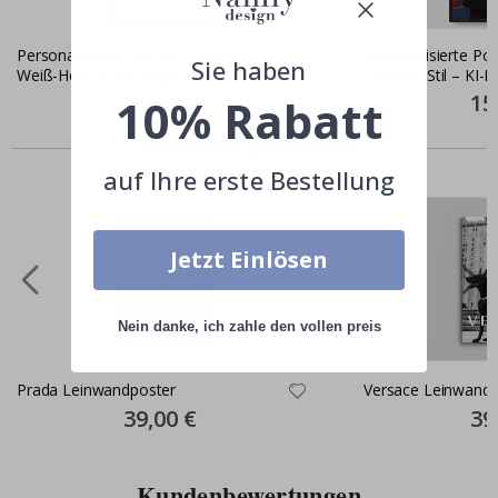
Personalisiertes Poster - Schwarz-
Personalisierte Pos
Sie haben
Weiß-Herz-Fotocollage
Cartoon-Stil – KI-P
Special
15,00 €
Spec
15
10% Rabatt
Price
Pric
Ähnliche produkte
auf Ihre erste Bestellung
Jetzt Einlösen
Nein danke, ich zahle den vollen preis
Prada Leinwandposter
Versace Leinwand
Special
39,00 €
Spec
39
Price
Pric
Kundenbewertungen