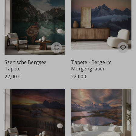
Szenische Bergsee
Tapete - Berge im
Tapete
Morgengrauen
22,00 €
22,00 €