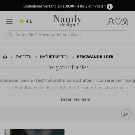
Kostenloser Versand ab
€39.00
· 4 für 2 auf Poster
4.1
Artike
von 1033 Bewertungen
0
Wagen
TAPETEN
NATURTAPETEN
BERGWANDBILDER
Bergwandbilder
Entdecken Sie die Pracht natürlicher Landschaften mit unserer Sammlung
von Wandbildern der Berge. Schaffen Sie einen beeindruckenden
Blickpunkt in Ihrem Wohnraum oder Büro mit unseren hochauflösenden,
Lesen Sie mehr
leicht zu installierenden Bergszenen-Wandbildern. Ob Sie die ruhige
Schönheit von schneebedeckten Gipfeln oder die lebendigen Farben des
Herbstlaubs bevorzugen, unsere große Auswahl an Designs wird Ihren
Raum sofort verwandeln und die große Natur in Ihr Interieur bringen.