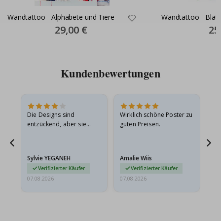
Wandtattoo - Alphabete und Tiere
Wandtattoo - Blät
Special
29,00 €
Spec
25
Price
Pric
Kundenbewertungen
in
Die Designs sind
Wirklich schöne Poster zu
All
r
entzückend, aber sie
guten Preisen.
sollten flach in einem
stabilen Umschlag
versendet werden. Weil
Sylvie YEGANEH
Amalie Wiis
Ka
sie…
Verifizierter Käufer
Verifizierter Käufer
07.08.2026
07.08.2026
07.