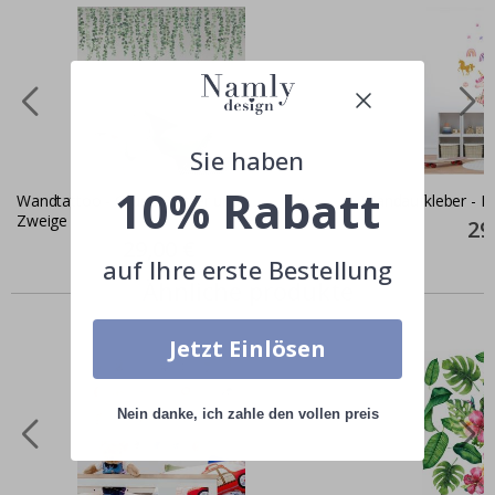
Sie haben
10% Rabatt
Wandtattoo - Grüne Blätter und
Wandaufkleber - Ei
Zweige
Spec
29
Pric
Special
29,00 €
Price
auf Ihre erste Bestellung
Ähnliche produkte
Jetzt Einlösen
Nein danke, ich zahle den vollen preis