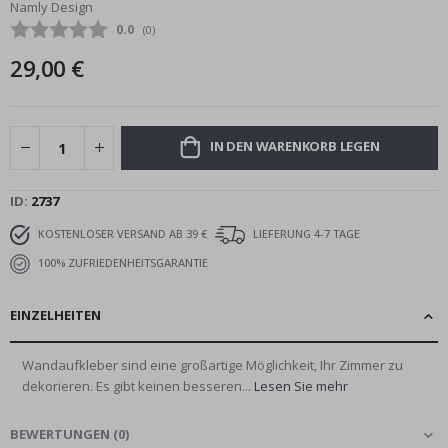
Namly Design
Bildgalerie
Durchschnittliche Bewertung:
0.0
(
abgegebene bewertungen:
0
)
springen
29,00 €
IN DEN WARENKORB LEGEN
ID
2737
KOSTENLOSER VERSAND AB 39 €
LIEFERUNG 4-7 TAGE
100% ZUFRIEDENHEITSGARANTIE
EINZELHEITEN
Wandaufkleber sind eine großartige Möglichkeit, Ihr Zimmer zu
dekorieren. Es gibt keinen besseren...
Lesen Sie mehr
BEWERTUNGEN
(
0
)