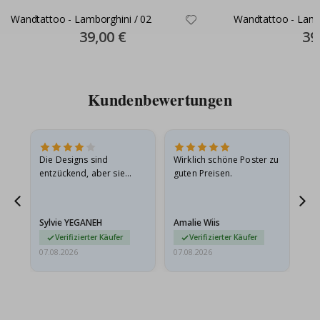
Wandtattoo - Lamborghini / 02
Wandtattoo - Lamb
Special
39,00 €
Spec
39
Price
Pric
Kundenbewertungen
in
Die Designs sind
Wirklich schöne Poster zu
All
r
entzückend, aber sie
guten Preisen.
sollten flach in einem
stabilen Umschlag
versendet werden. Weil
Sylvie YEGANEH
Amalie Wiis
Ka
sie…
Verifizierter Käufer
Verifizierter Käufer
07.08.2026
07.08.2026
07.