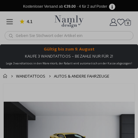
Kostenloser Versand ab
€39.00
· 4 für 2 auf Poster
4.1
Artike
von 1030 Bewertungen
0
Wagen
Gültig bis
zum 9. August
KAUFE 3 WANDTATTOOS – BEZAHLE NUR FÜR 2!
Lege 3 wandtattoos in den Warenkorb, der Rabatt wird automatisch an der Kasse abgezogen!
WANDTATTOOS
AUTOS & ANDERE FAHRZEUGE
Produkt zum
Zum
Wagen
Kasse
Ende
Warenkorb
der
hinzugefügt ✔️
Bildgalerie
Kostenloser Versand
springen
erreicht!