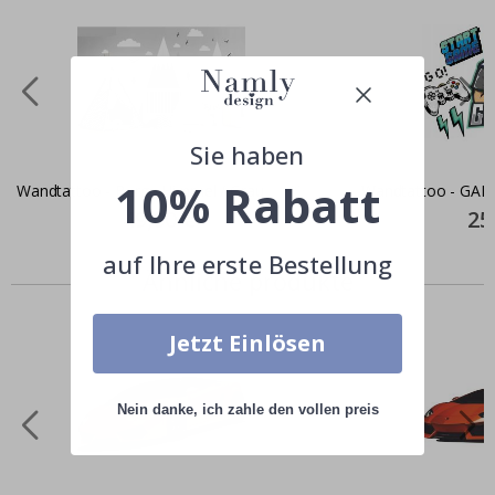
Sie haben
10% Rabatt
Wandtattoo - Berge Himmel / Grau
Wandtattoo - GA
Special
49,00 €
Spec
25
Price
Pric
auf Ihre erste Bestellung
Ähnliche produkte
Jetzt Einlösen
Nein danke, ich zahle den vollen preis