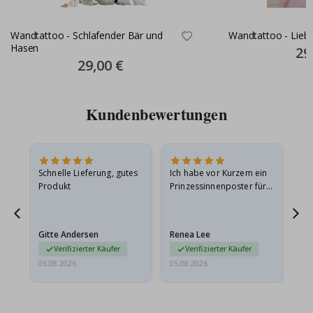
Wandtattoo - Schlafender Bär und
Wandtattoo - Liebe
Hasen
Spec
29
Pric
Special
29,00 €
Price
Kundenbewertungen
Schnelle Lieferung, gutes
Ich habe vor Kurzem ein
Ich
Produkt
Prinzessinnenposter für
das
ts
meine Enkelin bestellt.
ge
Das Poster kam beim
Ra
at
Versand leicht
au
Gitte Andersen
Renea Lee
Sa
beschädigt…
au
Verifizierter Käufer
Verifizierter Käufer
06.08.2026
05.08.2026
05.