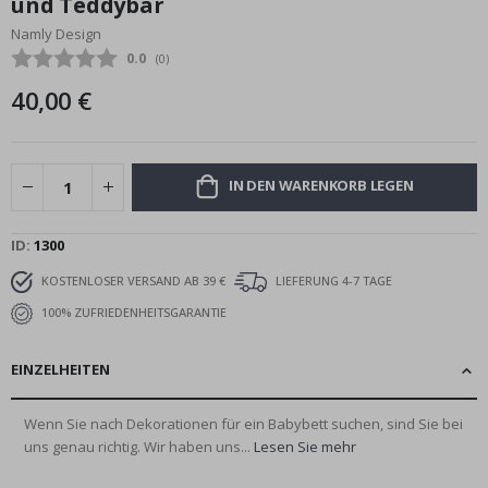
und Teddybär
Bildgalerie
Namly Design
springen
Durchschnittliche Bewertung:
0.0
(
abgegebene bewertungen:
0
)
40,00 €
IN DEN WARENKORB LEGEN
ID
1300
KOSTENLOSER VERSAND AB 39 €
LIEFERUNG 4-7 TAGE
100% ZUFRIEDENHEITSGARANTIE
EINZELHEITEN
Wenn Sie nach Dekorationen für ein Babybett suchen, sind Sie bei
uns genau richtig. Wir haben uns...
Lesen Sie mehr