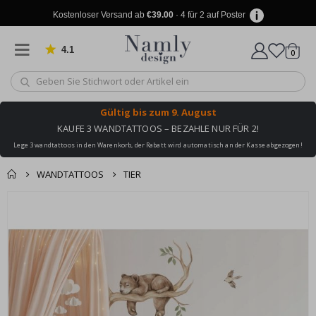
Kostenloser Versand ab
€39.00
· 4 für 2 auf Poster
4.1
Artike
von 1025 Bewertungen
0
Wagen
Gültig bis
zum 9. August
KAUFE 3 WANDTATTOOS – BEZAHLE NUR FÜR 2!
Lege 3 wandtattoos in den Warenkorb, der Rabatt wird automatisch an der Kasse abgezogen!
WANDTATTOOS
TIER
Produkt zum
Zum
Wagen
Kasse
Ende
Warenkorb
der
hinzugefügt ✔️
Bildgalerie
Kostenloser Versand
springen
erreicht!