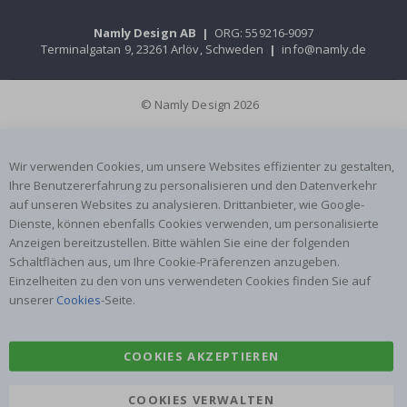
Namly Design AB
|
ORG: 559216-9097
Terminalgatan 9, 23261 Arlöv, Schweden
|
info@namly.de
© Namly Design 2026
Wir verwenden Cookies, um unsere Websites effizienter zu gestalten,
Ihre Benutzererfahrung zu personalisieren und den Datenverkehr
auf unseren Websites zu analysieren. Drittanbieter, wie Google-
Dienste, können ebenfalls Cookies verwenden, um personalisierte
Anzeigen bereitzustellen. Bitte wählen Sie eine der folgenden
Schaltflächen aus, um Ihre Cookie-Präferenzen anzugeben.
Einzelheiten zu den von uns verwendeten Cookies finden Sie auf
unserer
Cookies
-Seite.
COOKIES AKZEPTIEREN
COOKIES VERWALTEN