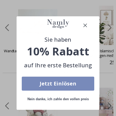
Sie haben
10% Rabatt
Wandtattoo - Waldfreunde
Poster – Islamisch
Regenbogen-Heißluf
Special
39,00 €
Price
Spec
25
auf Ihre erste Bestellung
Pric
Ähnliche produkte
Jetzt Einlösen
Nein danke, ich zahle den vollen preis