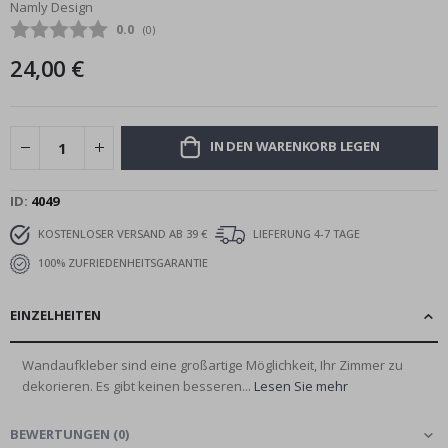
Namly Design
Bildgalerie
Durchschnittliche Bewertung:
0.0
(
abgegebene bewertungen:
0
)
springen
24,00 €
IN DEN WARENKORB LEGEN
ID
4049
KOSTENLOSER VERSAND AB 39 €
LIEFERUNG 4-7 TAGE
100% ZUFRIEDENHEITSGARANTIE
EINZELHEITEN
Wandaufkleber sind eine großartige Möglichkeit, Ihr Zimmer zu
dekorieren. Es gibt keinen besseren...
Lesen Sie mehr
BEWERTUNGEN
(
0
)