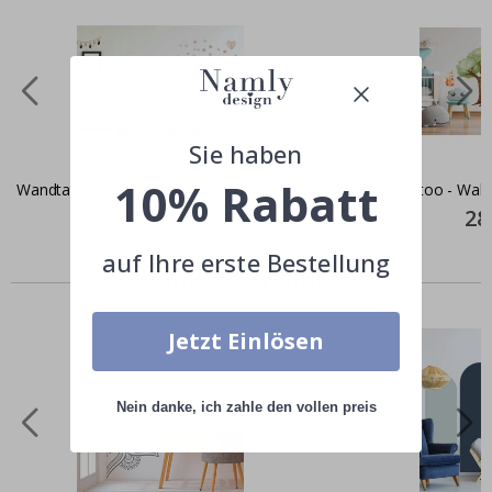
Sie haben
10% Rabatt
Wandtattoo - Kaninchen und Mutter
Wandtattoo - Wald
Special
35,00 €
Spec
28
Price
Pric
auf Ihre erste Bestellung
Ähnliche produkte
Jetzt Einlösen
Nein danke, ich zahle den vollen preis