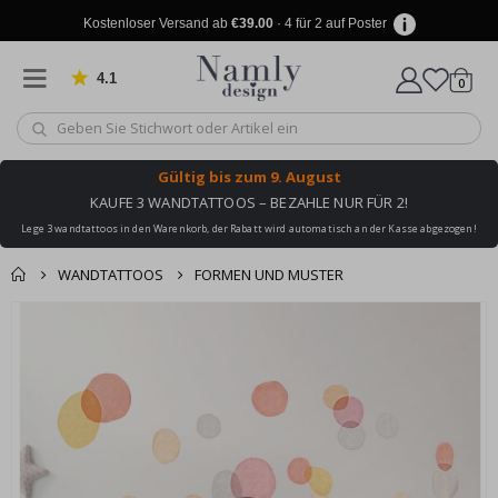
Kostenloser Versand ab
€39.00
· 4 für 2 auf Poster
4.1
Artike
von 1029 Bewertungen
0
Wagen
Gültig bis
zum 9. August
KAUFE 3 WANDTATTOOS – BEZAHLE NUR FÜR 2!
Lege 3 wandtattoos in den Warenkorb, der Rabatt wird automatisch an der Kasse abgezogen!
WANDTATTOOS
FORMEN UND MUSTER
Produkt zum
Zum
Wagen
Kasse
Ende
Warenkorb
der
hinzugefügt ✔️
Bildgalerie
Kostenloser Versand
springen
erreicht!