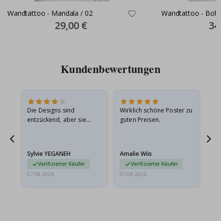
Wandtattoo - Mandala / 02
Wandtattoo - Boho
Special
29,00 €
Spec
34
Price
Pric
Kundenbewertungen
in
Die Designs sind
Wirklich schöne Poster zu
All
r
entzückend, aber sie
guten Preisen.
sollten flach in einem
stabilen Umschlag
versendet werden. Weil
Sylvie YEGANEH
Amalie Wiis
Ka
sie…
Verifizierter Käufer
Verifizierter Käufer
07.08.2026
07.08.2026
07.