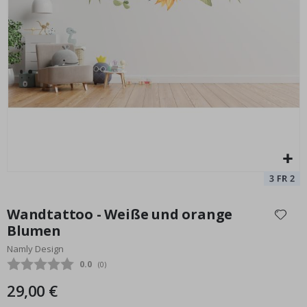
Wandtattoo - Tropische Blätter
Special
33,00 €
Price
Zum
Anfang
Wandtattoo - Weiße und orange
der
Blumen
Bildgalerie
Namly Design
springen
Durchschnittliche Bewertung:
0.0
(
abgegebene bewertungen:
0
)
29,00 €