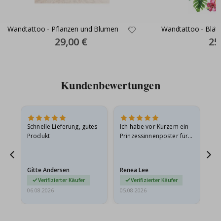
Wandtattoo - Pflanzen und Blumen
Wandtattoo - Blät
Special
29,00 €
Spec
25
Price
Pric
Kundenbewertungen
Schnelle Lieferung, gutes
Ich habe vor Kurzem ein
Ich
Produkt
Prinzessinnenposter für
das
ts
meine Enkelin bestellt.
ge
Das Poster kam beim
Ra
at
Versand leicht
au
Gitte Andersen
Renea Lee
Sa
beschädigt…
au
Verifizierter Käufer
Verifizierter Käufer
06.08.2026
05.08.2026
05.