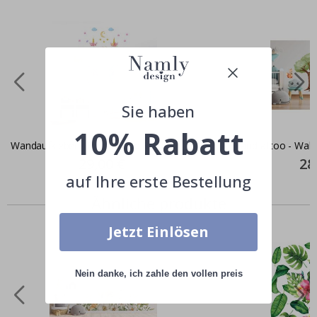
Sie haben
10% Rabatt
Wandaufkleber - Einhorn und Sterne
Wandtattoo - Wald
Special
29,00 €
Spec
28
Price
Pric
auf Ihre erste Bestellung
Ähnliche produkte
Jetzt Einlösen
Nein danke, ich zahle den vollen preis