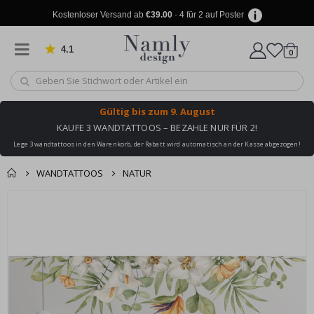
Kostenloser Versand ab
€39.00
· 4 für 2 auf Poster
4.1
Artike
von 1028 Bewertungen
0
Wagen
Gültig bis
zum 9. August
KAUFE 3 WANDTATTOOS – BEZAHLE NUR FÜR 2!
Lege 3 wandtattoos in den Warenkorb, der Rabatt wird automatisch an der Kasse abgezogen!
WANDTATTOOS
NATUR
Produkt zum
Zum
Wagen
Kasse
Ende
Warenkorb
der
hinzugefügt ✔️
Bildgalerie
Kostenloser Versand
springen
erreicht!