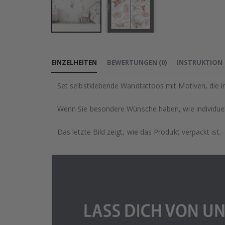
Zum
Anfang
EINZELHEITEN
BEWERTUNGEN
(
0
)
INSTRUKTION
der
Bildgalerie
Set selbstklebende Wandtattoos mit Motiven, die in
springen
Wenn Sie besondere Wünsche haben, wie individuell
Das letzte Bild zeigt, wie das Produkt verpackt ist.