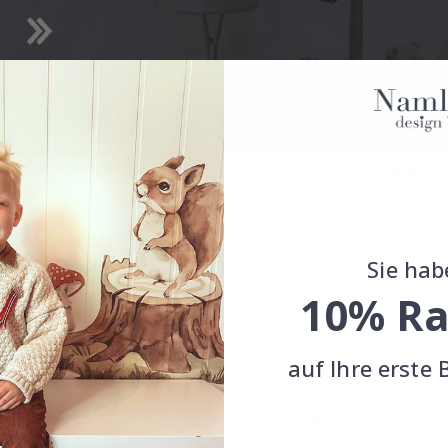
Echte Inspiration von unseren glücklichen Kunden
Teile dein Bild mit #namly_design
Sie hab
Andere kauften auch
10% Ra
auf Ihre erste 