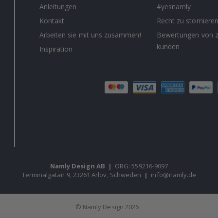
Anleitungen
#yesnamly
Kontakt
Recht zu storniere
Arbeiten sie mit uns zusammen!
Bewertungen von z
kunden
Inspiration
Namly Design AB
|
ORG: 559216-9097
Terminalgatan 9, 23261 Arlöv, Schweden
|
info@namly.de
© Namly Design 2026