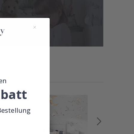
!
en
batt
Bestellung