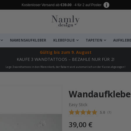
Kostenloser Versand ab
€39.00
· 4 für 2 auf Poster
NAMENSAUFKLEBER
KLEBEFOLIE
TAPETEN
AUFKLEB
Gültig bis
zum 9. August
KAUFE 3 WANDTATTOOS – BEZAHLE NUR FÜR 2!
Lege 3 wandtattoos in den Warenkorb, der Rabatt wird automatisch an der Kasse abgezogen!
zugefügt ✔️ Kostenloser Versand er
Wandaufkleber
Easy Stick
Durchschnittli
5.0
(
abgegebene be
1
)
39,00 €