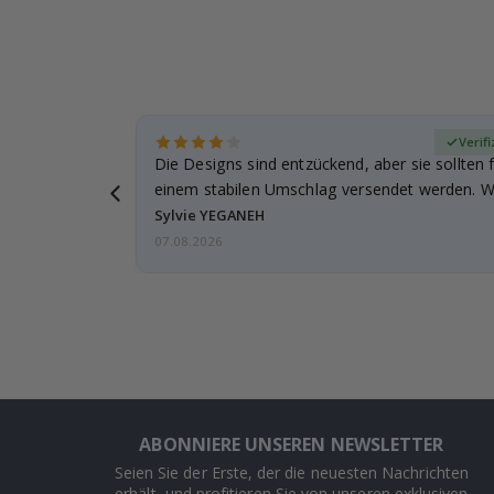
zierter Käufer
Verif
für meine
Die Designs sind entzückend, aber sie sollten f
leicht
einem stabilen Umschlag versendet werden. We
Sylvie YEGANEH
07.08.2026
ABONNIERE UNSEREN NEWSLETTER
Seien Sie der Erste, der die neuesten Nachrichten
erhält, und profitieren Sie von unseren exklusiven