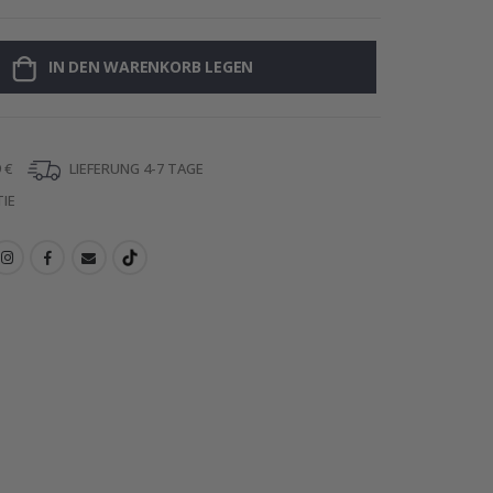
IN DEN WARENKORB LEGEN
Wandtattoo - 
 €
LIEFERUNG 4-7 TAGE
IE