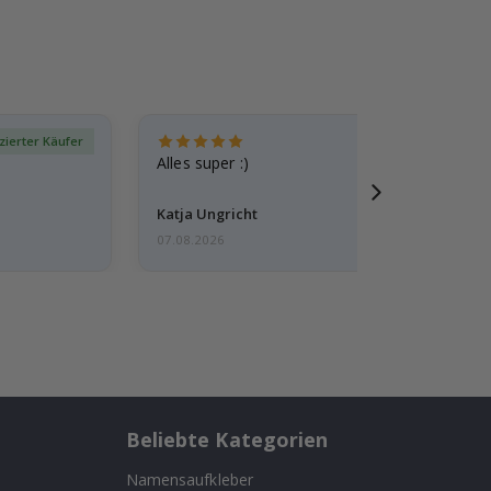
izierter Käufer
Verif
Alles super :)
Katja Ungricht
07.08.2026
Beliebte Kategorien
Namensaufkleber