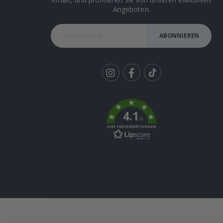
Angeboten.
ABONNIEREN
Tik
To
k
4.1
/5
VON 1030 BEWERTUNGEN