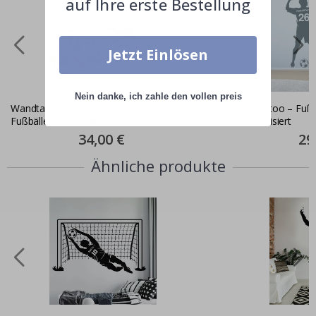
auf Ihre erste Bestellung
Jetzt Einlösen
Nein danke, ich zahle den vollen preis
Wandtattoo - Fußballspieler und
Wandtattoo – Fußba
Fußbälle / Personalisiert / Weiß
Personalisiert
Special
34,00 €
Spec
29
Price
Pric
Ähnliche produkte