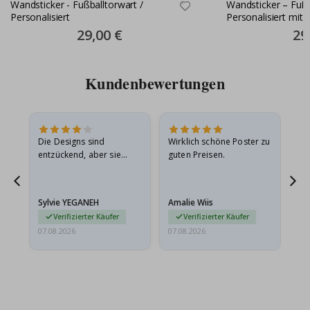
Wandsticker - Fußballtorwart /
Wandsticker – Fußba
Personalisiert
Personalisiert mit
Nummer / Transpa
Special
29,00 €
Spec
29
Price
Pric
Kundenbewertungen
in
Die Designs sind
Wirklich schöne Poster zu
All
r
entzückend, aber sie
guten Preisen.
sollten flach in einem
stabilen Umschlag
versendet werden. Weil
Sylvie YEGANEH
Amalie Wiis
Ka
sie…
Verifizierter Käufer
Verifizierter Käufer
07.08.2026
07.08.2026
07.