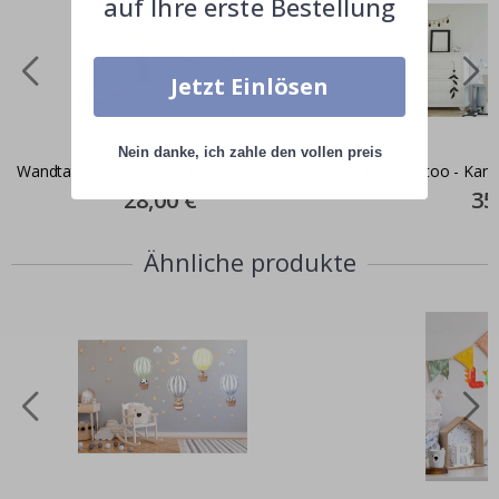
auf Ihre erste Bestellung
Jetzt Einlösen
Nein danke, ich zahle den vollen preis
Wandtattoo - Wald und Tiere
Wandtattoo - Kani
Special
28,00 €
Spec
35
Price
Pric
Ähnliche produkte