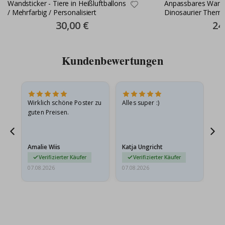
Wandsticker - Tiere in Heißluftballons
Anpassbares Wands
/ Mehrfarbig / Personalisiert
Dinosaurier Them
Special
30,00 €
Spec
24
Price
Pric
Kundenbewertungen
Wirklich schöne Poster zu
Alles super :)
Sc
guten Preisen.
Pr
er
Amalie Wiis
Katja Ungricht
Gi
Verifizierter Käufer
Verifizierter Käufer
07.08.2026
07.08.2026
06.