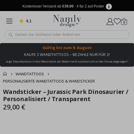
Kostenloser Versand ab
€39.00
· 4 für 2 auf Poster
4.1
Artike
von 1029 Bewertungen
0
Wagen
Gültig bis
zum 9. August
KAUFE 3 WANDTATTOOS – BEZAHLE NUR FÜR 2!
Lege 3 wandtattoos in den Warenkorb, der Rabatt wird automatisch an der Kasse abgezogen!
WANDTATTOOS
PERSONALISIERTE WANDTATTOOS & WANDSTICKER
Produkt zum
Wandsticker – Jurassic Park Dinosaurier /
Zum
Zum
Wagen
Kasse
Ende
Anfang
Personalisiert / Transparent
Warenkorb
der
der
29,00 €
hinzugefügt ✔️
Bildgalerie
Bildgalerie
Kostenloser Versand
springen
springen
erreicht!