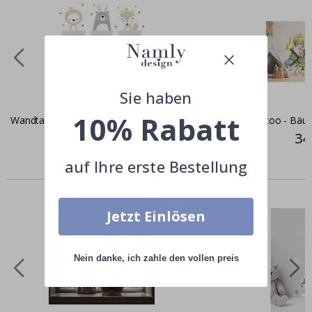
Sie haben
10% Rabatt
Wandtattoo - Tiere
Wandtattoo - Bäum
Special
24,00 €
Spec
34
Price
Pric
auf Ihre erste Bestellung
Ähnliche produkte
Jetzt Einlösen
Nein danke, ich zahle den vollen preis