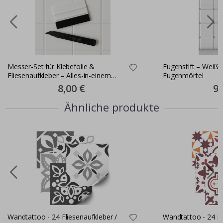
Messer-Set für Klebefolie &
Fugenstift – Weiße
Fliesenaufkleber – Alles-in-einem
Fugenmörtel
Montageset
Special
8,00 €
Spe
9,
Price
Pri
Ähnliche produkte
Wandtattoo - 24 Fliesenaufkleber /
Wandtattoo - 24 Fl