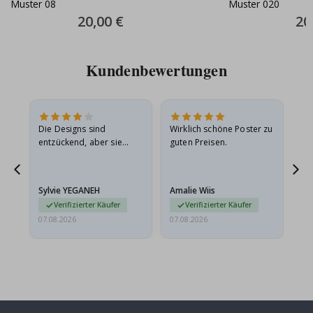
Muster 08
Muster 020
Special
20,00 €
Spec
20
Price
Pric
Kundenbewertungen
in
Die Designs sind
Wirklich schöne Poster zu
All
r
entzückend, aber sie
guten Preisen.
sollten flach in einem
stabilen Umschlag
versendet werden. Weil
Sylvie YEGANEH
Amalie Wiis
Ka
sie…
Verifizierter Käufer
Verifizierter Käufer
07.08.2026
07.08.2026
07.