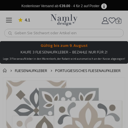
Kostenloser Versand ab
€39.00
· 4 für 2 auf Poster
4.1
Artike
von 1030 Bewertungen
0
Wagen
Gültig bis
zum 9. August
KAUFE 3 FLIESENAUFKLEBER – BEZAHLE NUR FÜR 2!
Lege 3 Fliesenaufkleber in den Warenkorb, der Rabatt wird automatisch an der Kasse abgezogen!
FLIESENAUFKLEBER
PORTUGIESISCHES FLIESENAUFKLEBER
Produkt zum
Zum
Wagen
Kasse
Ende
Warenkorb
der
hinzugefügt ✔️
Bildgalerie
Kostenloser Versand
springen
erreicht!