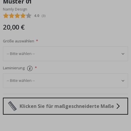
Muster 01
Bildgalerie
Namly Design
springen
Durchschnittliche Bewertung:
4.0
(
abgegebene bewertungen:
3
)
20,00 €
Größe auswählen
Laminierung
Klicken Sie für maßgeschneiderte Maße