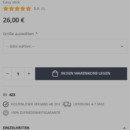
Easy stick
Bildgalerie
Durchschnittliche Bewertung:
5.0
(
abgegebene bewertungen:
5
)
springen
26,00 €
Größe auswählen
IN DEN WARENKORB LEGEN
ID
423
KOSTENLOSER VERSAND AB 39 €
LIEFERUNG 4-7 TAGE
100% ZUFRIEDENHEITSGARANTIE
EINZELHEITEN