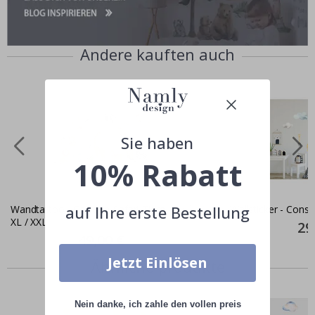
Andere kauften auch
Sie haben
10% Rabatt
auf Ihre erste Bestellung
Wandtattoo - Cartoon-Safari-Tiere -
Wallstick
XL / XXL
Spec
29
Pric
Special
49,00 €
Price
Jetzt Einlösen
Ähnliche produkte
Nein danke, ich zahle den vollen preis