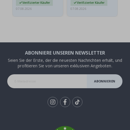
Verifizierter Käufer
Verifizierter Käufer
07.08.2026
07.08.2026
07.
ABONNIERE UNSEREN NEWSLETTER
Seien Sie der Erste, der die neuesten Nachrichten erhält, und
profitieren Sie von unseren exklusiven Angeboten.
ABONNIEREN
Tik
To
k