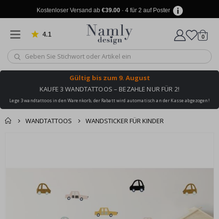
Kostenloser Versand ab
€39.00
· 4 für 2 auf Poster
4.1
Artike
von 1031 Bewertungen
0
Wagen
Gültig bis
zum 9. August
KAUFE 3 WANDTATTOOS – BEZAHLE NUR FÜR 2!
Lege 3 wandtattoos in den Warenkorb, der Rabatt wird automatisch an der Kasse abgezogen!
WANDTATTOOS
WANDSTICKER FÜR KINDER
Produkt zum
Zum
Wagen
Kasse
Ende
Warenkorb
der
hinzugefügt ✔️
Bildgalerie
Kostenloser Versand
springen
erreicht!