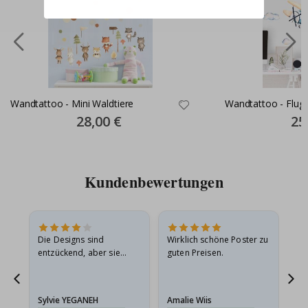
Wandtattoo - Mini Waldtiere
Wandtattoo - Flug
Special
28,00 €
Spec
25
Price
Pric
Kundenbewertungen
in
Die Designs sind
Wirklich schöne Poster zu
All
r
entzückend, aber sie
guten Preisen.
sollten flach in einem
stabilen Umschlag
versendet werden. Weil
Sylvie YEGANEH
Amalie Wiis
Ka
sie…