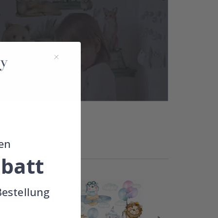
!
en
batt
Bestellung