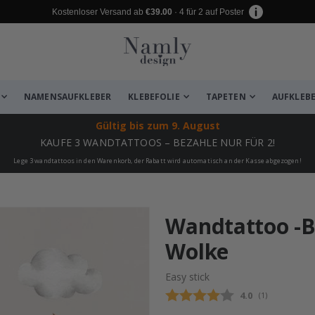
Kostenloser Versand ab
€39.00
· 4 für 2 auf Poster
NAMENSAUFKLEBER
KLEBEFOLIE
TAPETEN
AUFKLEB
Gültig bis
zum 9. August
KAUFE 3 WANDTATTOOS – BEZAHLE NUR FÜR 2!
Lege 3 wandtattoos in den Warenkorb, der Rabatt wird automatisch an der Kasse abgezogen!
zugefügt ✔️ Kostenloser Versand er
Wandtattoo -B
Wolke
Easy stick
Durchschnittli
4.0
(
abgegebene be
1
)