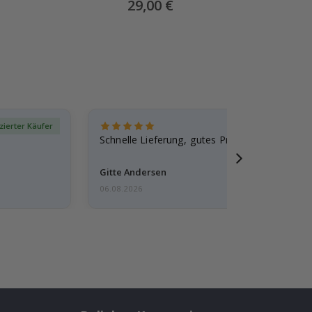
Special
29,00 €
Price
izierter Käufer
Verif
Schnelle Lieferung, gutes Produkt
Gitte Andersen
06.08.2026