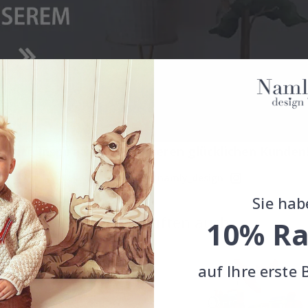
Echte Inspiration von unseren glücklichen Kunden
Teile dein Bild mit #namly_design
Sie hab
Andere kauften auch
10% Ra
auf Ihre erste 