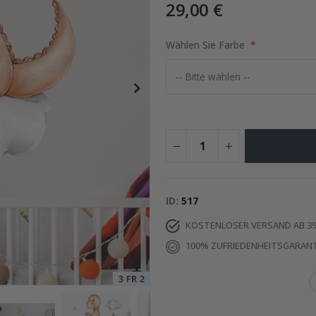
29,00 €
Wählen Sie Farbe
Special
15,00 €
Price
ID
517
KOSTENLOSER VERSAND AB 39
100% ZUFRIEDENHEITSGARANT