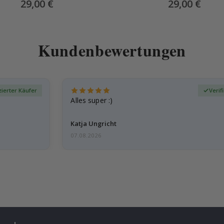
Special
29,00 €
Special
29,00 €
Price
Price
Kundenbewertungen
izierter Käufer
Verif
Alles super :)
Katja Ungricht
07.08.2026