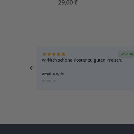
Weiß Kontur
Special
29,00 €
Price
zierter Käufer
Verif
den und der
Wirklich schöne Poster zu guten Preisen.
ar
Amalie Wiis
07.08.2026