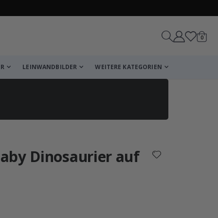
Artike
0
Wagen
ER
LEINWANDBILDER
WEITERE KATEGORIEN
reicht!
aby Dinosaurier auf
Wagen
Kasse
che Bewertung:
wertungen: