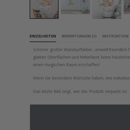
Zum
Anfang
EINZELHEITEN
BEWERTUNGEN
(
1
)
INSTRUKTION
der
Bildgalerie
Schöner großer Wandaufkleber, umweltfreundlich he
springen
glatten Oberflächen und hinterlässt keine hässlic
einen magischen Raum erschaffen!
Wenn Sie besondere Wünsche haben, wie individuell
Das letzte Bild zeigt, wie das Produkt verpackt ist.