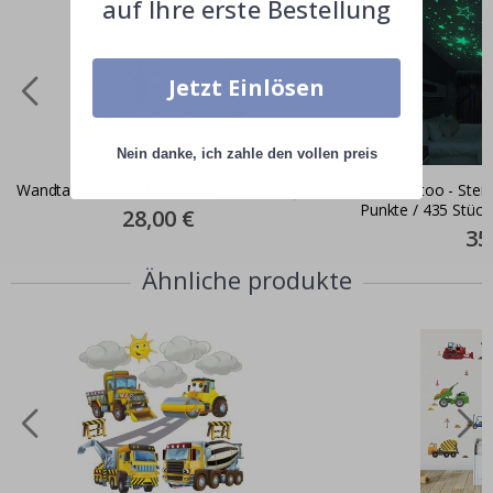
auf Ihre erste Bestellung
Jetzt Einlösen
Nein danke, ich zahle den vollen preis
Wandtattoo - Wald und Tiere
Wandtattoo - Ster
Punkte / 435 Stück
Special
28,00 €
Price
Dunkeln
Spec
35
Pric
Ähnliche produkte