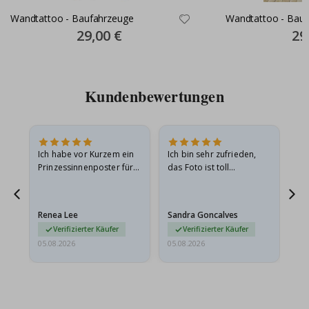
Wandtattoo - Baufahrzeuge
Wandtattoo - Bau
Special
29,00 €
Spec
29
Price
Pric
Kundenbewertungen
Ich habe vor Kurzem ein
Ich bin sehr zufrieden,
Su
 Die
Prinzessinnenposter für
das Foto ist toll
 in
meine Enkelin bestellt.
geworden und der
t
Das Poster kam beim
Rahmen sieht auch super
Versand leicht
aus. Die Lieferung war
Renea Lee
Sandra Goncalves
Al
beschädigt…
außerdem…
Verifizierter Käufer
Verifizierter Käufer
05.08.2026
05.08.2026
05.