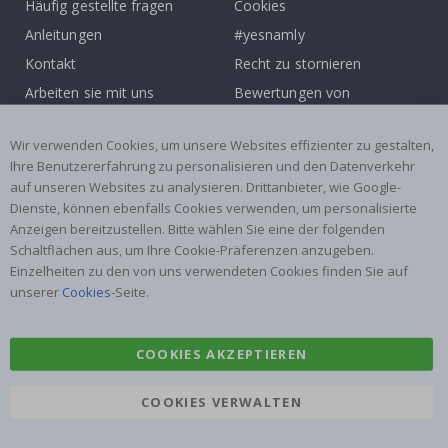
Häufig gestellte fragen
Cookies
Anleitungen
#yesnamly
Kontakt
Recht zu stornieren
Arbeiten sie mit uns
Bewertungen von
zusammen!
zufriedenen kunden
Wir verwenden Cookies, um unsere Websites effizienter zu gestalten,
Inspiration
Ihre Benutzererfahrung zu personalisieren und den Datenverkehr
auf unseren Websites zu analysieren. Drittanbieter, wie Google-
Beliebte Kategorien
Dienste, können ebenfalls Cookies verwenden, um personalisierte
Namensaufkleber
Wandtattoos
Anzeigen bereitzustellen. Bitte wählen Sie eine der folgenden
Schaltflächen aus, um Ihre Cookie-Präferenzen anzugeben.
Fliesenaufkleber
Poster
Einzelheiten zu den von uns verwendeten Cookies finden Sie auf
Aufkleber
Klebefolie
unserer
Cookies
-Seite.
COOKIES AKZEPTIEREN
COOKIES VERWALTEN