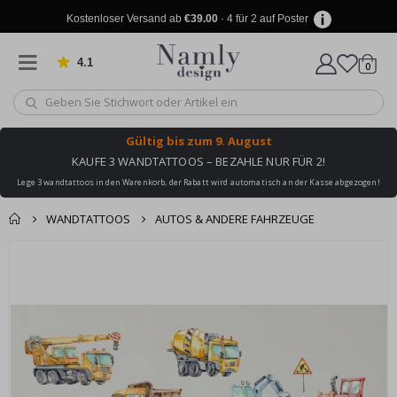
Kostenloser Versand ab
€39.00
· 4 für 2 auf Poster
4.1
Artike
von 1019 Bewertungen
0
Wagen
Gültig bis
zum 9. August
KAUFE 3 WANDTATTOOS – BEZAHLE NUR FÜR 2!
Lege 3 wandtattoos in den Warenkorb, der Rabatt wird automatisch an der Kasse abgezogen!
WANDTATTOOS
AUTOS & ANDERE FAHRZEUGE
Produkt zum
Zum
Wagen
Kasse
Ende
Warenkorb
der
hinzugefügt ✔️
Bildgalerie
Kostenloser Versand
springen
erreicht!