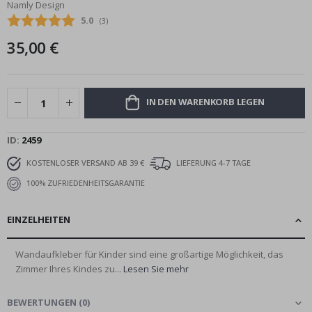
Namly Design
Bildgalerie
Durchschnittliche Bewertung:
5.0
(
abgegebene bewertungen:
3
)
springen
35,00 €
IN DEN WARENKORB LEGEN
ID
2459
KOSTENLOSER VERSAND AB 39 €
LIEFERUNG 4-7 TAGE
100% ZUFRIEDENHEITSGARANTIE
EINZELHEITEN
Wandaufkleber für Kinder sind eine großartige Möglichkeit, das
Zimmer Ihres Kindes zu...
Lesen Sie mehr
BEWERTUNGEN
(
0
)