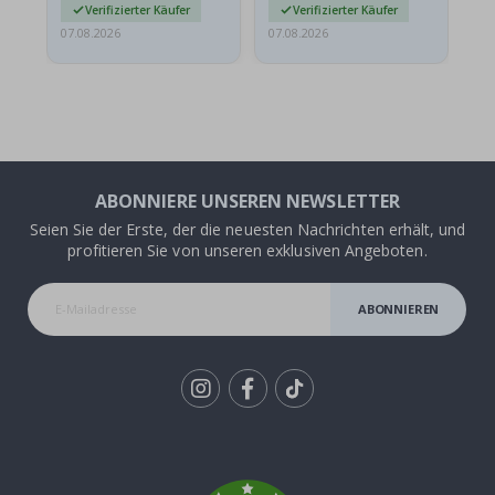
Verifizierter Käufer
Verifizierter Käufer
07.08.2026
07.08.2026
07.
ABONNIERE UNSEREN NEWSLETTER
Seien Sie der Erste, der die neuesten Nachrichten erhält, und
profitieren Sie von unseren exklusiven Angeboten.
ABONNIEREN
Tik
To
k