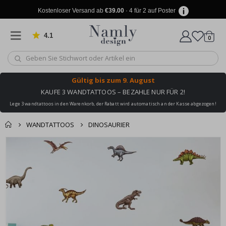
Kostenloser Versand ab
€39.00
· 4 für 2 auf Poster
4.1
Artike
von 1030 Bewertungen
0
Wagen
Gültig bis
zum 9. August
KAUFE 3 WANDTATTOOS – BEZAHLE NUR FÜR 2!
Lege 3 wandtattoos in den Warenkorb, der Rabatt wird automatisch an der Kasse abgezogen!
WANDTATTOOS
DINOSAURIER
Produkt zum
Zum
Wagen
Kasse
Ende
Warenkorb
der
hinzugefügt ✔️
Bildgalerie
Kostenloser Versand
springen
erreicht!