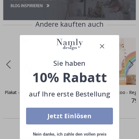
Andere kauften auch
Sie haben
10% Rabatt
auf Ihre erste Bestellung
Plakat - Dinosaurier / Brontosaurus
Wandtattoo - Rege
Special
11,00 €
Spec
79
Price
Pric
Jetzt Einlösen
Ähnliche produkte
Nein danke, ich zahle den vollen preis