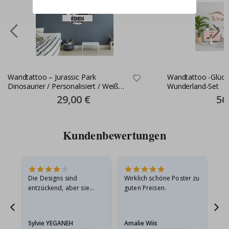
Wandtattoo – Jurassic Park
Wandtattoo -Glückl
Dinosaurier / Personalisiert / Weiß
Wunderland-Set
Kontur
Special
29,00 €
Spec
56
Price
Pric
Kundenbewertungen
in
Die Designs sind
Wirklich schöne Poster zu
All
r
entzückend, aber sie
guten Preisen.
sollten flach in einem
stabilen Umschlag
versendet werden. Weil
Sylvie YEGANEH
Amalie Wiis
Ka
sie…