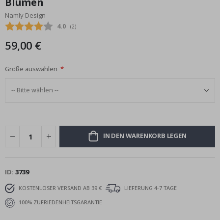
Blumen
Bildgalerie
Namly Design
springen
Durchschnittliche Bewertung:
4.0
(
abgegebene bewertungen:
2
)
59,00 €
Größe auswählen
IN DEN WARENKORB LEGEN
ID
3739
KOSTENLOSER VERSAND AB 39 €
LIEFERUNG 4-7 TAGE
100% ZUFRIEDENHEITSGARANTIE