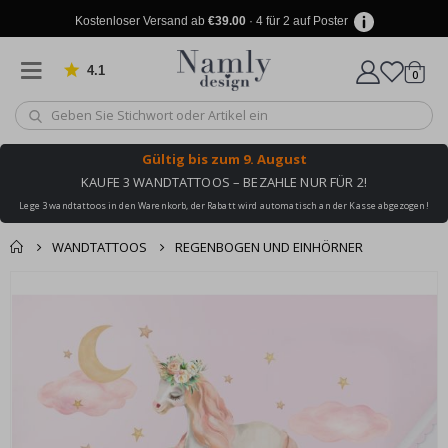
Kostenloser Versand ab
€39.00
· 4 für 2 auf Poster
4.1
Artike
von 1031 Bewertungen
0
Wagen
Gültig bis
zum 9. August
KAUFE 3 WANDTATTOOS – BEZAHLE NUR FÜR 2!
Lege 3 wandtattoos in den Warenkorb, der Rabatt wird automatisch an der Kasse abgezogen!
WANDTATTOOS
REGENBOGEN UND EINHÖRNER
Produkt zum
Zum
Wagen
Kasse
Ende
Warenkorb
der
hinzugefügt ✔️
Bildgalerie
Kostenloser Versand
springen
erreicht!