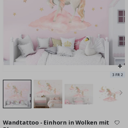
Wandtattoo - Einhörner / Höhenmaß
Special
29,00 €
Price
Zum
Anfang
Wandtattoo - Einhorn in Wolken mit
der