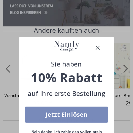
Andere kauften auch
Sie haben
10% Rabatt
auf Ihre erste Bestellung
Wandtattoo - Kaninchen und Mutter
Wandtattoo - Bär
Special
35,00 €
Spec
29
Price
Pric
Jetzt Einlösen
Ähnliche produkte
Nein danke, ich zahle den vollen preis