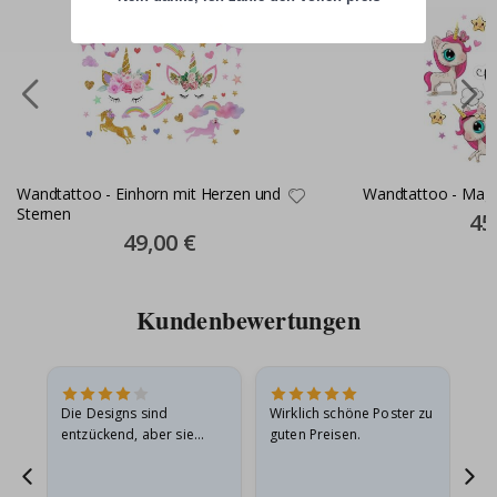
Wandtattoo - Einhorn mit Herzen und
Wandtattoo - Magic
Sternen
Spec
45
Pric
Special
49,00 €
Price
Kundenbewertungen
in
Die Designs sind
Wirklich schöne Poster zu
All
r
entzückend, aber sie
guten Preisen.
sollten flach in einem
stabilen Umschlag