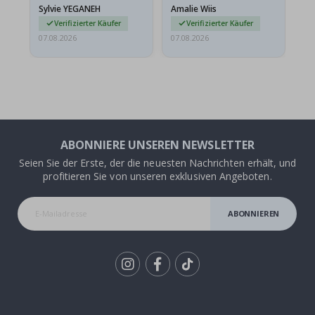
versendet werden. Weil
Sylvie YEGANEH
Amalie Wiis
Ka
sie…
Verifizierter Käufer
Verifizierter Käufer
07.08.2026
07.08.2026
07.
ABONNIERE UNSEREN NEWSLETTER
Seien Sie der Erste, der die neuesten Nachrichten erhält, und
profitieren Sie von unseren exklusiven Angeboten.
ABONNIEREN
Tik
To