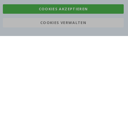
COOKIES AKZEPTIEREN
COOKIES VERWALTEN
Namly Design AB
|
ORG: 559216-9097
Terminalgatan 9, 23261 Arlöv, Schweden
|
info@namly.de
© Namly Design 2026