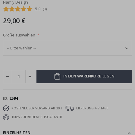
Namly Design
Bildgalerie
Durchschnittliche Bewertung:
5.0
(
abgegebene bewertungen:
3
)
springen
29,00 €
Größe auswählen
IN DEN WARENKORB LEGEN
ID
2594
KOSTENLOSER VERSAND AB 39 €
LIEFERUNG 4-7 TAGE
100% ZUFRIEDENHEITSGARANTIE
EINZELHEITEN