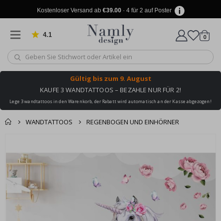
Kostenloser Versand ab
€39.00
· 4 für 2 auf Poster
4.1
Artike
von 1025 Bewertungen
0
Wagen
Gültig bis
zum 9. August
KAUFE 3 WANDTATTOOS – BEZAHLE NUR FÜR 2!
Lege 3 wandtattoos in den Warenkorb, der Rabatt wird automatisch an der Kasse abgezogen!
WANDTATTOOS
REGENBOGEN UND EINHÖRNER
Produkt zum
Zum
Wagen
Kasse
Ende
Warenkorb
der
hinzugefügt ✔️
Bildgalerie
Kostenloser Versand
springen
erreicht!