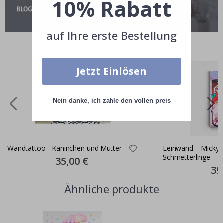
10% Rabatt
auf Ihre erste Bestellung
Andere kauften auch
Jetzt Einlösen
Nein danke, ich zahle den vollen preis
Wandtattoo - Kaninchen und Mutter
Leinwand – Micky
Schmetterlinge
Special
35,00 €
Price
Spec
39
Pric
Ähnliche produkte