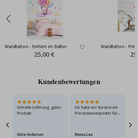
Wandtattoo - Einhorn im Ballon
Wandtattoo - Prinz
Special
25,00 €
Spec
29
Price
Pric
Kundenbewertungen
Schnelle Lieferung, gutes
Ich habe vor Kurzem ein
Ich
Produkt
Prinzessinnenposter für
das
ts
meine Enkelin bestellt.
ge
Das Poster kam beim
Ra
at
Versand leicht
au
Gitte Andersen
Renea Lee
Sa
beschädigt…
au