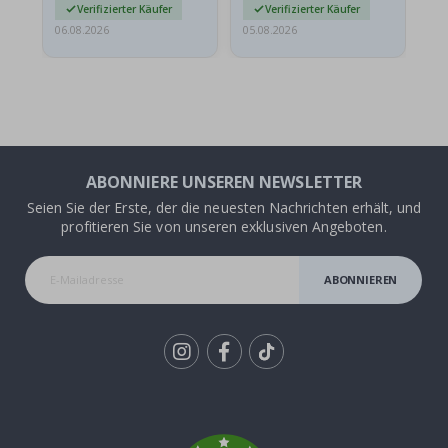
Verifizierter Käufer
Verifizierter Käufer
06.08.2026
05.08.2026
05.
ABONNIERE UNSEREN NEWSLETTER
Seien Sie der Erste, der die neuesten Nachrichten erhält, und
profitieren Sie von unseren exklusiven Angeboten.
ABONNIEREN
Tik
To
k