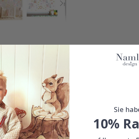
hr Zimmer zu dekorieren. Es gibt keinen besseren und einfacheren We
ergrund.
Sie hab
10% Ra
nenbereich.