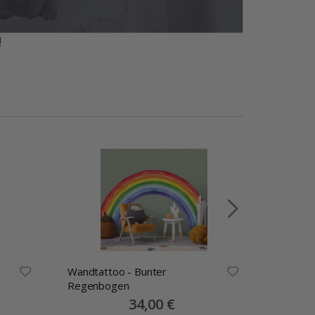
!
Wandtattoo - Bunter
Wandtatt
Regenbogen
Special
34,00 €
Price