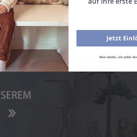
auf Ihre erste 
ngebracht werden, z. Glas-, Wand- oder Möbelplatte. Aufkleber hafte
eber aufkleben. Je nach Monitoreinstellungen können die Farben des
e Größe, Menge, Farbe, Form, Material oder anderes, kontaktieren S
Jetzt Ein
Nein danke, ich zahle de