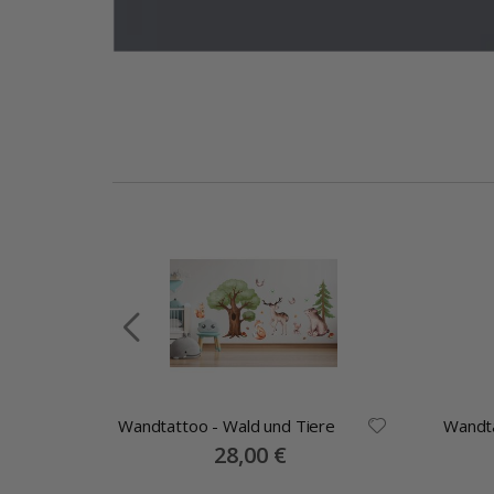
Wandtattoo - Wald und Tiere
Wandta
llage
Special
28,00 €
Price