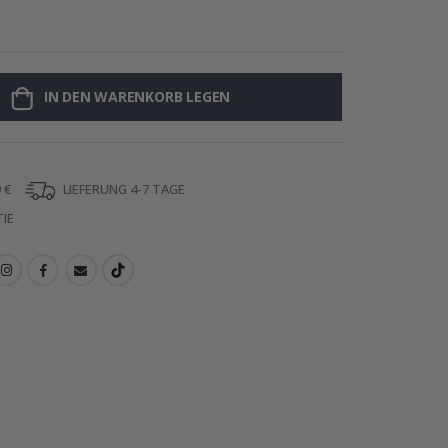
Poster - 2026
IN DEN WARENKORB LEGEN
 €
LIEFERUNG 4-7 TAGE
IE