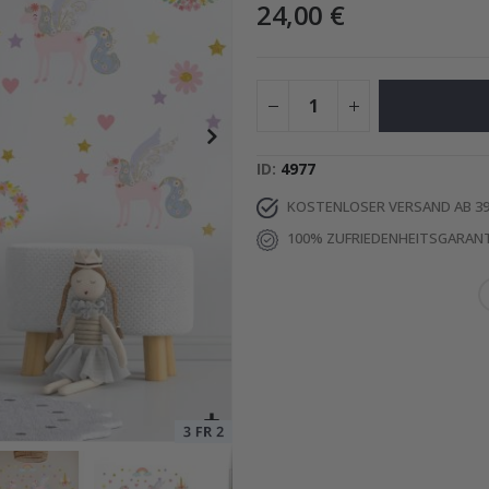
24,00 €
 KI-Poster
Special
15,00 €
Price
ID
4977
KOSTENLOSER VERSAND AB 39
100% ZUFRIEDENHEITSGARANT