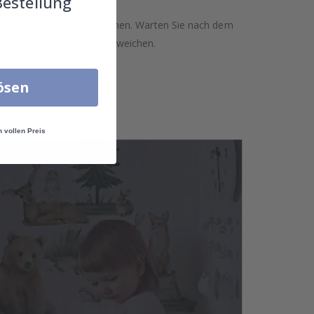
Bestellung
n nicht auf rauen Oberflächen. Warten Sie nach dem
 Ausdrucks geringfügig abweichen.
ie uns bitte.
lösen
n vollen Preis