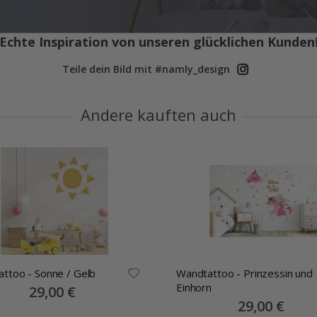
Echte Inspiration von unseren glücklichen Kunden
Teile dein Bild mit #namly_design
Andere kauften auch
ttoo - Sonne / Gelb
Wandtattoo - Prinzessin und
Einhorn
Special
29,00 €
Price
Special
29,00 €
Price