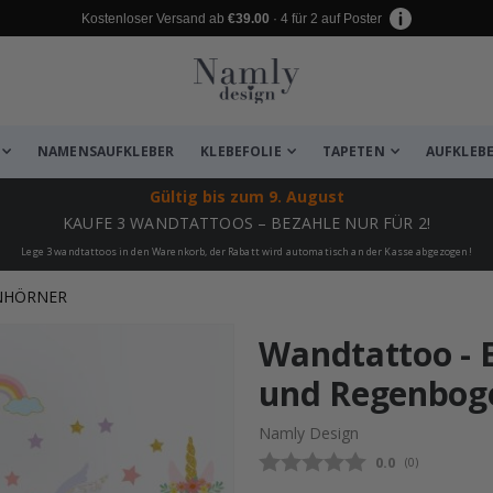
Kostenloser Versand ab
€39.00
· 4 für 2 auf Poster
NAMENSAUFKLEBER
KLEBEFOLIE
TAPETEN
AUFKLEB
Gültig bis
zum 9. August
KAUFE 3 WANDTATTOOS – BEZAHLE NUR FÜR 2!
Lege 3 wandtattoos in den Warenkorb, der Rabatt wird automatisch an der Kasse abgezogen!
NHÖRNER
zugefügt ✔️ Kostenloser Versand er
Wandtattoo - 
und Regenbog
Namly Design
Durchschnittli
0.0
(
abgegebene be
0
)