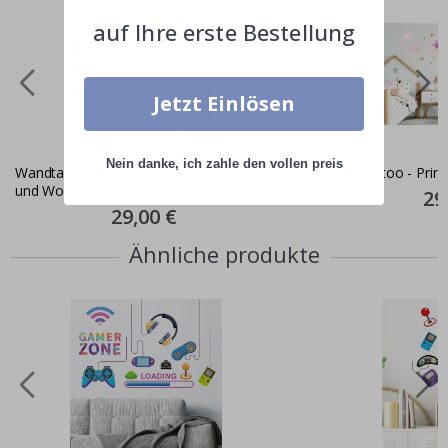
auf Ihre erste Bestellung
Jetzt Einlösen
Nein danke, ich zahle den vollen preis
Wandtattoo - Hase mit Luftballons
Wandtattoo - Prinz
und Wolken
Spec
29
Pric
Special
29,00 €
Price
Ähnliche produkte