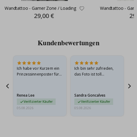
Wandtattoo - Gamer Zone / Loading
Wandtattoo - Gam
Special
29,00 €
Spec
29
Price
Pric
Kundenbewertungen
Ich habe vor Kurzem ein
Ich bin sehr zufrieden,
Su
 Die
Prinzessinnenposter für
das Foto ist toll
 in
meine Enkelin bestellt.
geworden und der
t
Das Poster kam beim
Rahmen sieht auch super
Versand leicht
aus. Die Lieferung war
Renea Lee
Sandra Goncalves
Al
beschädigt…
außerdem…
Verifizierter Käufer
Verifizierter Käufer
05.08.2026
05.08.2026
05.