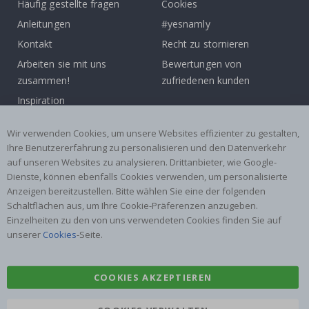
Häufig gestellte fragen
Cookies
Anleitungen
#yesnamly
Kontakt
Recht zu stornieren
Arbeiten sie mit uns
Bewertungen von
zusammen!
zufriedenen kunden
Inspiration
Beliebte Kategorien
Wir verwenden Cookies, um unsere Websites effizienter zu gestalten,
Ihre Benutzererfahrung zu personalisieren und den Datenverkehr
Namensaufkleber
Wandtattoos
auf unseren Websites zu analysieren. Drittanbieter, wie Google-
Dienste, können ebenfalls Cookies verwenden, um personalisierte
Fliesenaufkleber
Poster
Anzeigen bereitzustellen. Bitte wählen Sie eine der folgenden
Aufkleber
Klebefolie
Schaltflächen aus, um Ihre Cookie-Präferenzen anzugeben.
Einzelheiten zu den von uns verwendeten Cookies finden Sie auf
unserer
Cookies
-Seite.
COOKIES AKZEPTIEREN