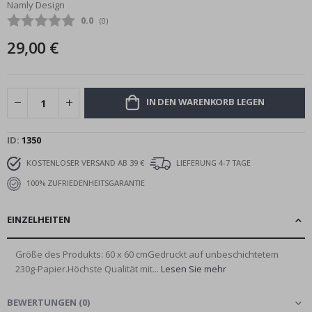
Namly Design
Bildgalerie
Durchschnittliche Bewertung:
0.0
(
abgegebene bewertungen:
0
)
springen
29,00 €
IN DEN WARENKORB LEGEN
ID
1350
KOSTENLOSER VERSAND AB 39 €
LIEFERUNG 4-7 TAGE
100% ZUFRIEDENHEITSGARANTIE
EINZELHEITEN
Größe des Produkts: 60 x 60 cmGedruckt auf unbeschichtetem
230g-Papier.Höchste Qualität mit...
Lesen Sie mehr
BEWERTUNGEN
(
0
)