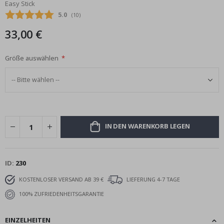
Easy Stick
Bildgalerie
Durchschnittliche Bewertung:
5.0
(
abgegebene bewertungen:
10
)
springen
33,00 €
Größe auswählen
IN DEN WARENKORB LEGEN
ID
230
KOSTENLOSER VERSAND AB 39 €
LIEFERUNG 4-7 TAGE
100% ZUFRIEDENHEITSGARANTIE
EINZELHEITEN