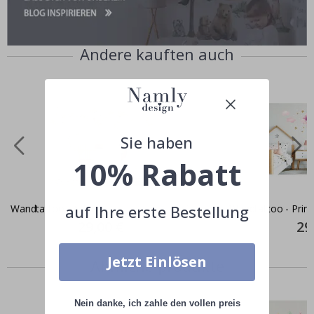
Andere kauften auch
Sie haben
10% Rabatt
auf Ihre erste Bestellung
Wandtattoo - Affen
Wandtattoo - Prinz
Special
29,00 €
Spec
29
Price
Pric
Jetzt Einlösen
Ähnliche produkte
Nein danke, ich zahle den vollen preis