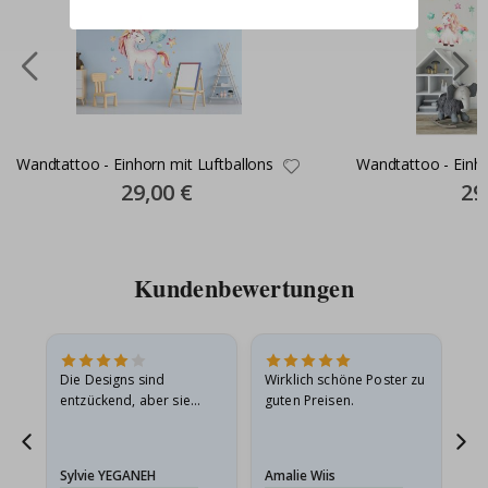
Wandtattoo - Einhorn mit Luftballons
Wandtattoo - Einh
Special
29,00 €
Spec
29
Price
Pric
Kundenbewertungen
in
Die Designs sind
Wirklich schöne Poster zu
All
r
entzückend, aber sie
guten Preisen.
sollten flach in einem
stabilen Umschlag
versendet werden. Weil
Sylvie YEGANEH
Amalie Wiis
Ka
sie…