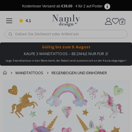
Kostenloser Versand ab
€39.00
· 4 für 2 auf Poster
4.1
Artike
von 1030 Bewertungen
0
Wagen
Gültig bis
zum 9. August
KAUFE 3 WANDTATTOOS – BEZAHLE NUR FÜR 2!
Lege 3 wandtattoos in den Warenkorb, der Rabatt wird automatisch an der Kasse abgezogen!
WANDTATTOOS
REGENBOGEN UND EINHÖRNER
Produkt zum
Zum
Wagen
Kasse
Ende
Warenkorb
der
hinzugefügt ✔️
Bildgalerie
Kostenloser Versand
springen
erreicht!