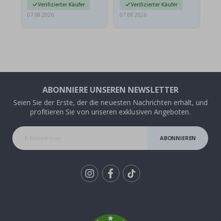
Verifizierter Käufer
Verifizierter Käufer
07.08.2026
07.08.2026
07.
ABONNIERE UNSEREN NEWSLETTER
Seien Sie der Erste, der die neuesten Nachrichten erhält, und
profitieren Sie von unseren exklusiven Angeboten.
ABONNIEREN
Tik
To
k