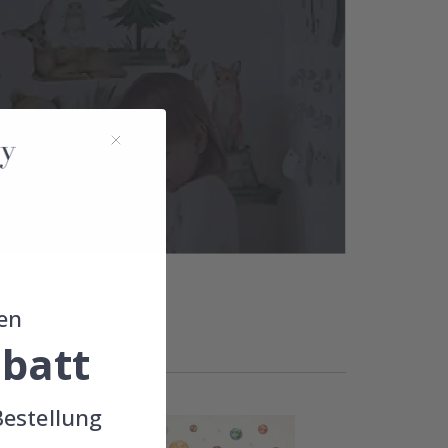
!
en
batt
Bestellung