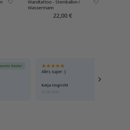
en
Wandtattoo - Sternballon /
Wandtatt
Wassermann
Special
22,00 €
Price
izierter Käufer
Verif
Alles super :)
Katja Ungricht
07.08.2026