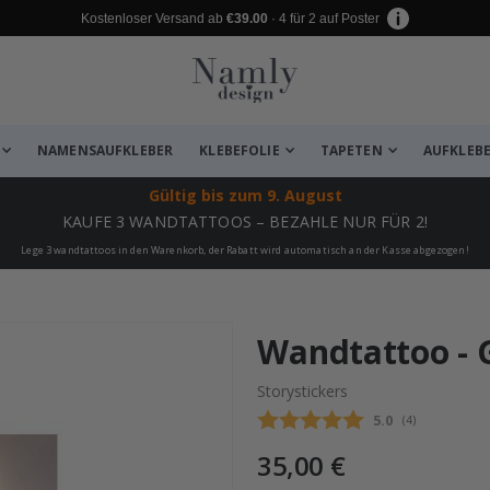
Kostenloser Versand ab
€39.00
· 4 für 2 auf Poster
NAMENSAUFKLEBER
KLEBEFOLIE
TAPETEN
AUFKLEB
Gültig bis
zum 9. August
KAUFE 3 WANDTATTOOS – BEZAHLE NUR FÜR 2!
Lege 3 wandtattoos in den Warenkorb, der Rabatt wird automatisch an der Kasse abgezogen!
zugefügt ✔️ Kostenloser Versand er
Wandtattoo - 
Storystickers
Durchschnittli
5.0
(
abgegebene be
4
)
35,00 €