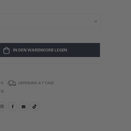
Wandtattoo - 
IN DEN WARENKORB LEGEN
 €
LIEFERUNG 4-7 TAGE
IE