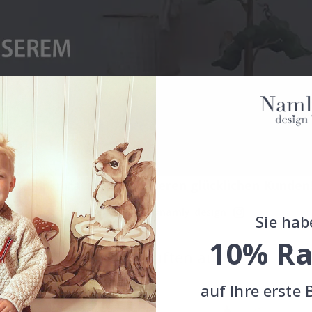
Echte Inspiration von unseren glücklichen Kunden
Teile dein Bild mit #namly_design
Sie hab
10% Ra
Andere kauften auch
auf Ihre erste 