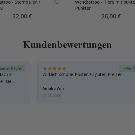
ttoo - Sternballon /
Wandtattoo - Tiere mit bunt
au
Punkten
Special
22,00 €
Special
26,00 €
Price
Price
Kundenbewertungen
izierter Käufer
Verif
lach in
Wirklich schöne Poster zu guten Preisen.
il sie…
Amalie Wiis
07.08.2026