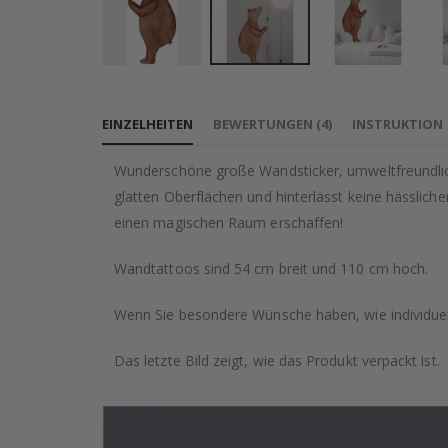
Zum
Anfang
EINZELHEITEN
BEWERTUNGEN
(
4
)
INSTRUKTION
der
Bildgalerie
Wunderschöne große Wandsticker, umweltfreundlich 
springen
glatten Oberflächen und hinterlässt keine hässlic
einen magischen Raum erschaffen!
Wandtattoos sind 54 cm breit und 110 cm hoch.
Wenn Sie besondere Wünsche haben, wie individuell
Das letzte Bild zeigt, wie das Produkt verpackt ist.