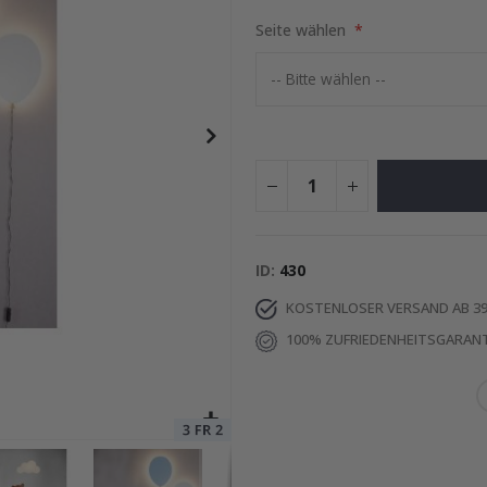
Seite wählen
Special
79,00 €
Price
ID
430
KOSTENLOSER VERSAND AB 39
100% ZUFRIEDENHEITSGARANT