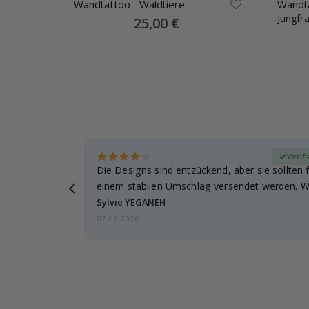
Wandtattoo - Waldtiere
Wandta
Jungfr
Special
25,00 €
Price
zierter Käufer
Verif
für meine
Die Designs sind entzückend, aber sie sollten f
leicht
einem stabilen Umschlag versendet werden. We
Sylvie YEGANEH
07.08.2026