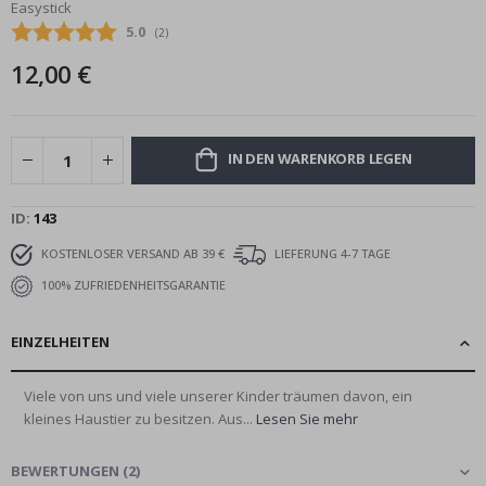
Easystick
Bildgalerie
Durchschnittliche Bewertung:
5.0
(
abgegebene bewertungen:
2
)
springen
12,00 €
IN DEN WARENKORB LEGEN
ID
143
KOSTENLOSER VERSAND AB 39 €
LIEFERUNG 4-7 TAGE
100% ZUFRIEDENHEITSGARANTIE
EINZELHEITEN
Viele von uns und viele unserer Kinder träumen davon, ein
kleines Haustier zu besitzen. Aus...
Lesen Sie mehr
BEWERTUNGEN
(
2
)