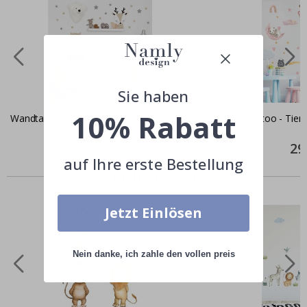
Sie haben
10% Rabatt
Wandtattoo - Tiere und Sterne
Wandtattoo - Tiere
schlafen
Special
29,00 €
Price
Spec
29
Pric
auf Ihre erste Bestellung
Ähnliche produkte
Jetzt Einlösen
Nein danke, ich zahle den vollen preis