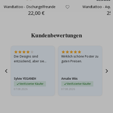
Wandtattoo - Dschungelfreunde
Wandtattoo - Aquar
Special
22,00 €
Spec
25
Price
Pric
Kundenbewertungen
in
Die Designs sind
Wirklich schöne Poster zu
All
r
entzückend, aber sie
guten Preisen.
sollten flach in einem
stabilen Umschlag
versendet werden. Weil
Sylvie YEGANEH
Amalie Wiis
Ka
sie…
Verifizierter Käufer
Verifizierter Käufer
07.08.2026
07.08.2026
07.