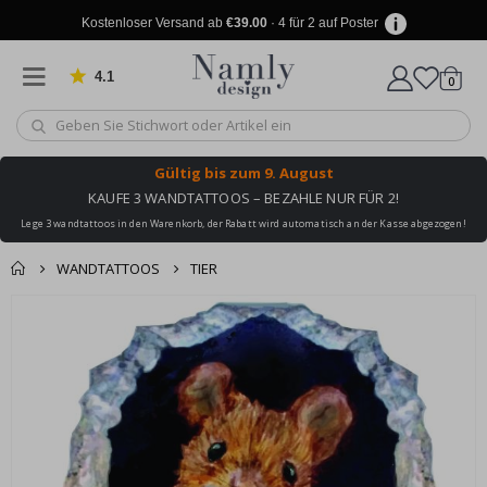
Kostenloser Versand ab
€39.00
· 4 für 2 auf Poster
4.1
Artike
von 1029 Bewertungen
0
Wagen
Gültig bis
zum 9. August
KAUFE 3 WANDTATTOOS – BEZAHLE NUR FÜR 2!
Lege 3 wandtattoos in den Warenkorb, der Rabatt wird automatisch an der Kasse abgezogen!
WANDTATTOOS
TIER
Produkt zum
Zum
Wagen
Kasse
Ende
Warenkorb
der
hinzugefügt ✔️
Bildgalerie
Kostenloser Versand
springen
erreicht!