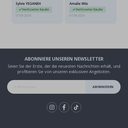
versendet werden. Weil
Sylvie YEGANEH
Amalie Wiis
Ka
sie…
Verifizierter Käufer
Verifizierter Käufer
07.08.2026
07.08.2026
07.
ABONNIERE UNSEREN NEWSLETTER
Seien Sie der Erste, der die neuesten Nachrichten erhält, und
profitieren Sie von unseren exklusiven Angeboten.
ABONNIEREN
Tik
To