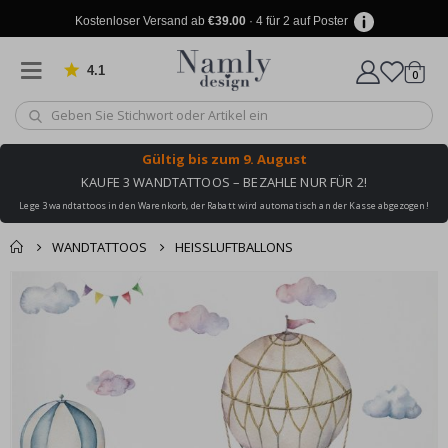
Kostenloser Versand ab
€39.00
· 4 für 2 auf Poster
4.1
Artike
von 1029 Bewertungen
0
Wagen
Gültig bis
zum 9. August
KAUFE 3 WANDTATTOOS – BEZAHLE NUR FÜR 2!
Lege 3 wandtattoos in den Warenkorb, der Rabatt wird automatisch an der Kasse abgezogen!
WANDTATTOOS
HEISSLUFTBALLONS
Produkt zum
Zum
Wagen
Kasse
Ende
Warenkorb
der
hinzugefügt ✔️
Bildgalerie
Kostenloser Versand
springen
erreicht!