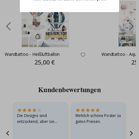
Wandtattoo - Heißluftballon
Wandtattoo - Aquar
Special
25,00 €
Spec
25
Price
Pric
Kundenbewertungen
in
Die Designs sind
Wirklich schöne Poster zu
All
r
entzückend, aber sie
guten Preisen.
sollten flach in einem
stabilen Umschlag