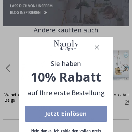
Andere kauften auch
Sie haben
10% Rabatt
auf Ihre erste Bestellung
Wandtattoo - Tiere und Luftballons /
Wandtattoo - Auto
Beige
Spec
25
Pric
Special
37,00 €
Price
Jetzt Einlösen
Ähnliche produkte
Nein danke, ich zahle den vollen preis