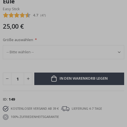
Eule
Bildgalerie
Easy Stick
springen
Durchschnittliche Bewertung:
4.7
(
abgegebene bewertungen:
47
)
25,00 €
Größe auswählen
IN DEN WARENKORB LEGEN
ID
149
KOSTENLOSER VERSAND AB 39 €
LIEFERUNG 4-7 TAGE
100% ZUFRIEDENHEITSGARANTIE