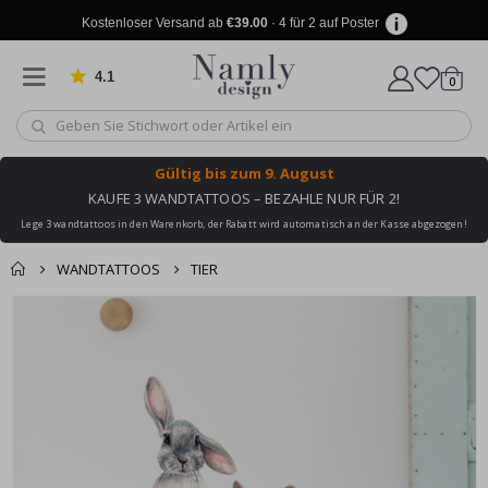
Kostenloser Versand ab
€39.00
· 4 für 2 auf Poster
4.1
Artike
von 1030 Bewertungen
0
Wagen
Gültig bis
zum 9. August
KAUFE 3 WANDTATTOOS – BEZAHLE NUR FÜR 2!
Lege 3 wandtattoos in den Warenkorb, der Rabatt wird automatisch an der Kasse abgezogen!
WANDTATTOOS
TIER
Produkt zum
Zum
Wagen
Kasse
Ende
Warenkorb
der
hinzugefügt ✔️
Bildgalerie
Kostenloser Versand
springen
erreicht!