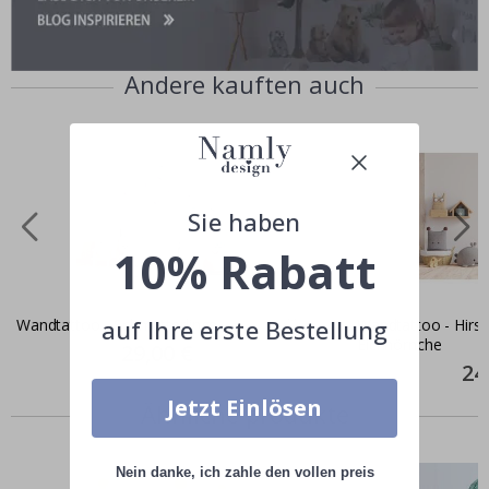
Andere kauften auch
Sie haben
10% Rabatt
auf Ihre erste Bestellung
Wandtattoo - Schmetterlinge
Wandtattoo - Hirsc
Eichhörnche
Special
29,00 €
Price
Spec
24
Pric
Jetzt Einlösen
Ähnliche produkte
Nein danke, ich zahle den vollen preis