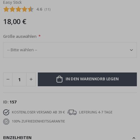
Easy Stick
Bildgalerie
Durchschnittliche Bewertung:
4.6
(
abgegebene bewertungen:
11
)
springen
18,00 €
Größe auswählen
IN DEN WARENKORB LEGEN
ID
157
KOSTENLOSER VERSAND AB 39 €
LIEFERUNG 4-7 TAGE
100% ZUFRIEDENHEITSGARANTIE
EINZELHEITEN