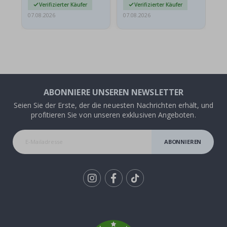
Verifizierter Käufer
Verifizierter Käufer
07.08.2026
07.08.2026
07.
ABONNIERE UNSEREN NEWSLETTER
Seien Sie der Erste, der die neuesten Nachrichten erhält, und
profitieren Sie von unseren exklusiven Angeboten.
ABONNIEREN
Tik
To
k