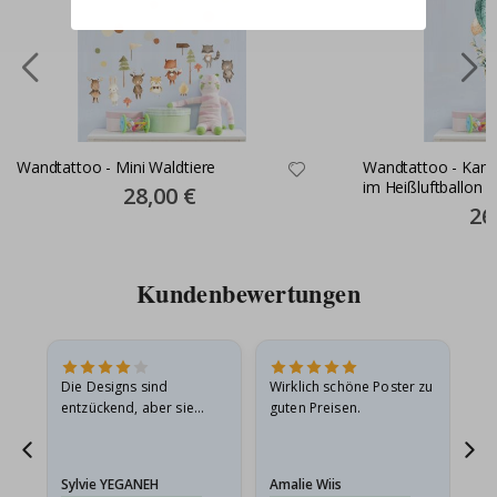
Wandtattoo - Mini Waldtiere
Wandtattoo - Kani
im Heißluftballon
Special
28,00 €
Price
Spec
26
Pric
Kundenbewertungen
in
Die Designs sind
Wirklich schöne Poster zu
All
r
entzückend, aber sie
guten Preisen.
sollten flach in einem
stabilen Umschlag
versendet werden. Weil
Sylvie YEGANEH
Amalie Wiis
Ka
sie…