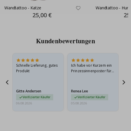
Wandtattoo - Katze
Wandtattoo - Hund
Special
25,00 €
Spec
25
Price
Pric
Kundenbewertungen
Schnelle Lieferung, gutes
Ich habe vor Kurzem ein
Ich
Produkt
Prinzessinnenposter für
das
ts
meine Enkelin bestellt.
ge
Das Poster kam beim
Ra
at
Versand leicht
au
Gitte Andersen
Renea Lee
Sa
beschädigt…
au
Verifizierter Käufer
Verifizierter Käufer
06.08.2026
05.08.2026
05.