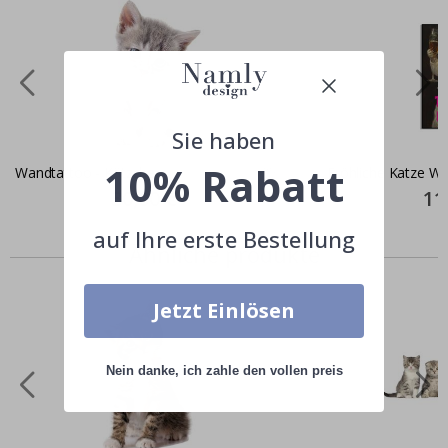
Sie haben
10% Rabatt
Wandtattoo - Kätzchen
Fröhliche Katze W
Special
30,00 €
Spec
11
Price
Pric
auf Ihre erste Bestellung
Ähnliche produkte
Jetzt Einlösen
Nein danke, ich zahle den vollen preis