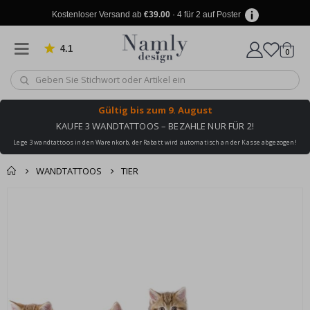
Kostenloser Versand ab
€39.00
· 4 für 2 auf Poster
4.1
Artike
von 1025 Bewertungen
0
Wagen
Gültig bis
zum 9. August
KAUFE 3 WANDTATTOOS – BEZAHLE NUR FÜR 2!
Lege 3 wandtattoos in den Warenkorb, der Rabatt wird automatisch an der Kasse abgezogen!
WANDTATTOOS
TIER
Produkt zum
Zum
Wagen
Kasse
Ende
Warenkorb
der
hinzugefügt ✔️
Bildgalerie
Kostenloser Versand
springen
erreicht!