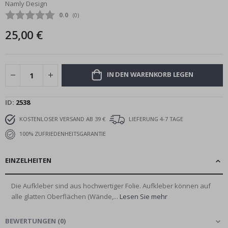
Namly Design
Bildgalerie
Durchschnittliche Bewertung:
0.0
(
abgegebene bewertungen:
0
)
springen
25,00 €
IN DEN WARENKORB LEGEN
ID
2538
KOSTENLOSER VERSAND AB 39 €
LIEFERUNG 4-7 TAGE
100% ZUFRIEDENHEITSGARANTIE
EINZELHEITEN
Die Aufkleber sind aus hochwertiger Folie. Aufkleber können auf
alle glatten Oberflächen (Wände,...
Lesen Sie mehr
BEWERTUNGEN
(
0
)