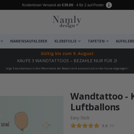
Kostenloser Versand ab
€39.00
· 4 für 2 auf Poster
NAMENSAUFKLEBER
KLEBEFOLIE
TAPETEN
AUFKLEB
Gültig bis
zum 9. August
KAUFE 3 WANDTATTOOS – BEZAHLE NUR FÜR 2!
Lege 3 wandtattoos in den Warenkorb, der Rabatt wird automatisch an der Kasse abgezogen!
zugefügt ✔️ Kostenloser Versand er
Wandtattoo - K
Luftballons
Easy Stick
Durchschnittli
5.0
(
abgegebene be
1
)