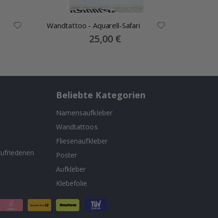
Wandtattoo - Aquarell-Safari
Wandtat
Luftball
Special
25,00 €
Price
Bärengr
Beliebte Kategorien
Namensaufkleber
Wandtattoos
n
Fliesenaufkleber
ufriedenen
Poster
Aufkleber
Klebefolie