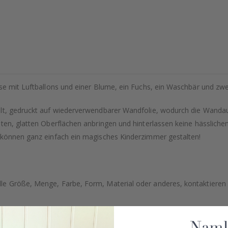
se mit Luftballons und einer Blume, ein Fuchs, ein Waschbär und zwe
llt, gedruckt auf wiederverwendbarer Wandfolie, wodurch die Wandau
sten, glatten Oberflächen anbringen und hinterlassen keine hässlich
 können ganz einfach ein magisches Kinderzimmer gestalten!
e Größe, Menge, Farbe, Form, Material oder anderes, kontaktieren S