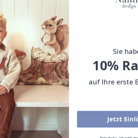
Sie hab
10% Ra
auf Ihre erste 
Echte Inspiration von unseren glücklichen Kunden
Teile dein Bild mit #namly_design
Jetzt Ein
Andere kauften auch
Nein danke, ich zahle de