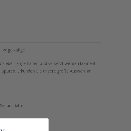
i Vogelkäfige.
fkleber lange halten und versetzt werden können!
en Spuren. Erkunden Sie unsere große Auswahl an
ie uns bitte.