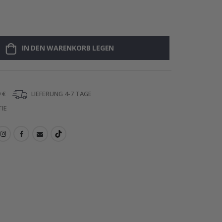
Wandtattoo -
IN DEN WARENKORB LEGEN
 €
LIEFERUNG 4-7 TAGE
IE