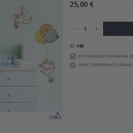
25,00 €
Special
28,00 €
Price
ID
148
KOSTENLOSER VERSAND AB 39
100% ZUFRIEDENHEITSGARANT