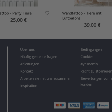
Wandtattoo - Party Tiere
Wandtattoo - Tiere mit
Luftballons
Special
25,00 €
Price
Special
39,00 €
Price
Über uns
Bedingungen
Häufig gestellte fragen
Cookies
Anleitungen
#yesnamly
Kontakt
Recht zu storniere
Arbeiten sie mit uns zusammen!
Bewertungen von z
kunden
Inspiration