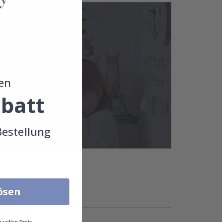
en
batt
Bestellung
!
lösen
n vollen Preis