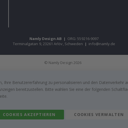
Namly Design AB
|
ORG: 559216-9097
Terminalgatan 9, 23261 Arlöv, Schweden
|
info@namly.de
© Namly Design 2026
, Ihre Benutzererfahrung zu personalisieren und den Datenverkehr au
zeigen bereitzustellen. Bitte wählen Sie eine der folgenden Schaltf
eite.
COOKIES AKZEPTIEREN
COOKIES VERWALTEN