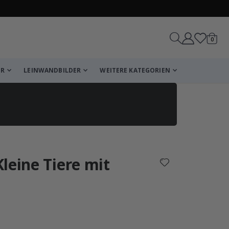
Artike
0
Wagen
ER
LEINWANDBILDER
WEITERE KATEGORIEN
reicht!
leine Tiere mit
Wagen
Kasse
che Bewertung:
wertungen: