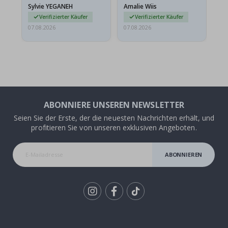
versendet werden. Weil
Sylvie YEGANEH
Amalie Wiis
Ka
sie…
Verifizierter Käufer
Verifizierter Käufer
07.08.2026
07.08.2026
07.
ABONNIERE UNSEREN NEWSLETTER
Seien Sie der Erste, der die neuesten Nachrichten erhält, und
profitieren Sie von unseren exklusiven Angeboten.
ABONNIEREN
Tik
To