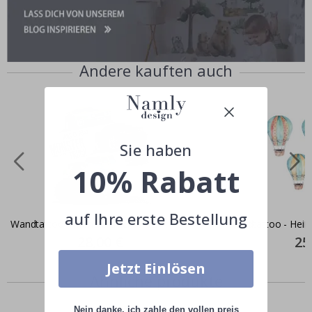
Andere kauften auch
Sie haben
10% Rabatt
auf Ihre erste Bestellung
Wandtattoo - Monstertrucks / 02
Wandtattoo - Heißl
Special
28,00 €
Spec
25
Price
Pric
Jetzt Einlösen
Ähnliche produkte
Nein danke, ich zahle den vollen preis