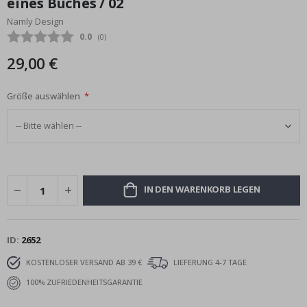
eines Buches / 02
Bildgalerie
Namly Design
springen
Durchschnittliche Bewertung:
0.0
(
abgegebene bewertungen:
0
)
29,00 €
Größe auswählen
IN DEN WARENKORB LEGEN
ID
2652
KOSTENLOSER VERSAND AB 39 €
LIEFERUNG 4-7 TAGE
100% ZUFRIEDENHEITSGARANTIE