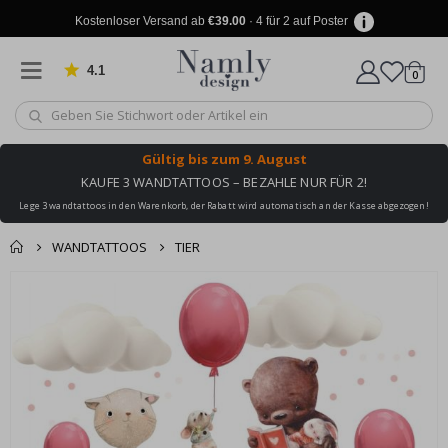
Kostenloser Versand ab
€39.00
· 4 für 2 auf Poster
4.1
Artike
von 1029 Bewertungen
0
Wagen
Gültig bis
zum 9. August
KAUFE 3 WANDTATTOOS – BEZAHLE NUR FÜR 2!
Lege 3 wandtattoos in den Warenkorb, der Rabatt wird automatisch an der Kasse abgezogen!
WANDTATTOOS
TIER
Produkt zum
Zum
Wagen
Kasse
Ende
Warenkorb
der
hinzugefügt ✔️
Bildgalerie
Kostenloser Versand
springen
erreicht!