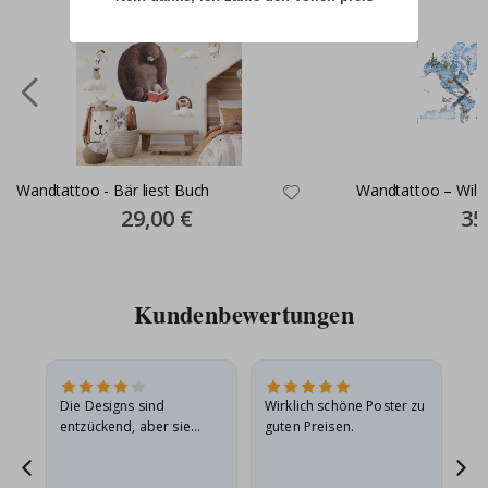
Wandtattoo - Bär liest Buch
Wandtattoo – Wild
Special
29,00 €
Spec
35
Price
Pric
Kundenbewertungen
in
Die Designs sind
Wirklich schöne Poster zu
All
r
entzückend, aber sie
guten Preisen.
sollten flach in einem
stabilen Umschlag