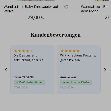
Wandtattoo -Baby Dinosaurier auf
Wandtattoo - Baby
Wolke
dem Mond
Special
29,00 €
Spec
29
Price
Pric
Kundenbewertungen
in
Die Designs sind
Wirklich schöne Poster zu
All
r
entzückend, aber sie
guten Preisen.
sollten flach in einem
stabilen Umschlag
versendet werden. Weil
Sylvie YEGANEH
Amalie Wiis
Ka
sie…
Verifizierter Käufer
Verifizierter Käufer
07.08.2026
07.08.2026
07.