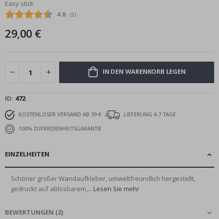
Easy stick
Bildgalerie
Durchschnittliche Bewertung:
4.8
(
abgegebene bewertungen:
5
)
springen
29,00 €
IN DEN WARENKORB LEGEN
ID
472
KOSTENLOSER VERSAND AB 39 €
LIEFERUNG 4-7 TAGE
100% ZUFRIEDENHEITSGARANTIE
EINZELHEITEN
Schöner großer Wandaufkleber, umweltfreundlich hergestellt,
gedruckt auf ablösbarem,...
Lesen Sie mehr
BEWERTUNGEN
(
2
)