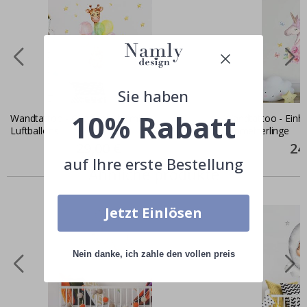
Sie haben
10% Rabatt
Wandtattoo - Giraffenbaby mit
Wandtattoo - Einh
Luftballons
Schmetterlinge
Special
29,00 €
Spec
24
Price
Pric
auf Ihre erste Bestellung
Ähnliche produkte
Jetzt Einlösen
Nein danke, ich zahle den vollen preis