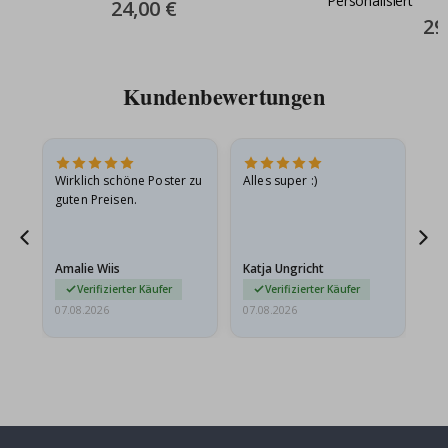
Personalisiert
Special
24,00 €
Price
Spec
29
Pric
Kundenbewertungen
Wirklich schöne Poster zu
Alles super :)
Sc
guten Preisen.
Pr
er
Amalie Wiis
Katja Ungricht
Gi
Verifizierter Käufer
Verifizierter Käufer
07.08.2026
07.08.2026
06.