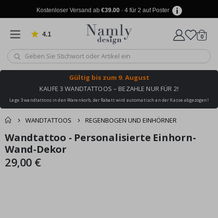
Kostenloser Versand ab
€39.00
· 4 für 2 auf Poster
4.1
Artike
von 1029 Bewertungen
0
Wagen
Gültig bis
zum 9. August
KAUFE 3 WANDTATTOOS – BEZAHLE NUR FÜR 2!
Lege 3 wandtattoos in den Warenkorb, der Rabatt wird automatisch an der Kasse abgezogen!
WANDTATTOOS
REGENBOGEN UND EINHÖRNER
Produkt zum
Wandtattoo - Personalisierte Einhorn-
Zum
Zum
Wagen
Kasse
Ende
Anfang
Wand-Dekor
Warenkorb
der
der
29,00 €
hinzugefügt ✔️
Bildgalerie
Bildgalerie
Kostenloser Versand
springen
springen
erreicht!