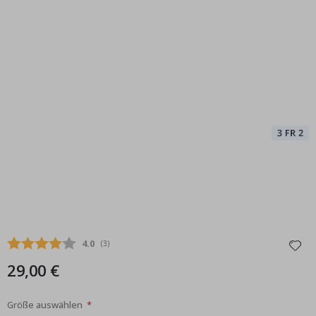
Durchschnittliche Bewertung:
4.0
(
abgegebene bewertungen:
3
)
29,00 €
Größe auswählen