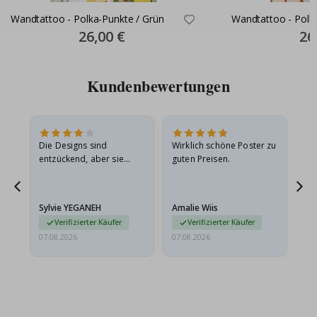
Wandtattoo - Polka-Punkte / Grün
Wandtattoo - Polk
Special
26,00 €
Spec
26
Price
Pric
Kundenbewertungen
in
Die Designs sind
Wirklich schöne Poster zu
All
r
entzückend, aber sie
guten Preisen.
sollten flach in einem
stabilen Umschlag
versendet werden. Weil
Sylvie YEGANEH
Amalie Wiis
Ka
sie…
Verifizierter Käufer
Verifizierter Käufer
07.08.2026
07.08.2026
07.