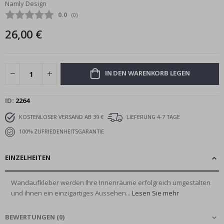
Namly Design
Bildgalerie
Durchschnittliche Bewertung:
0.0
(
abgegebene bewertungen:
0
)
springen
26,00 €
IN DEN WARENKORB LEGEN
ID
2264
KOSTENLOSER VERSAND AB 39 €
LIEFERUNG 4-7 TAGE
100% ZUFRIEDENHEITSGARANTIE
EINZELHEITEN
Wandaufkleber werden Ihre Innenräume erfolgreich umgestalten
und ihnen ein einzigartiges Aussehen...
Lesen Sie mehr
BEWERTUNGEN
(
0
)