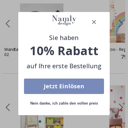
Sie haben
10% Rabatt
Wandtattoo - Regenbogen / Braun /
Wandtattoo - Rege
02
Spec
79
Pric
Special
37,00 €
Price
auf Ihre erste Bestellung
Ähnliche produkte
Jetzt Einlösen
Nein danke, ich zahle den vollen preis