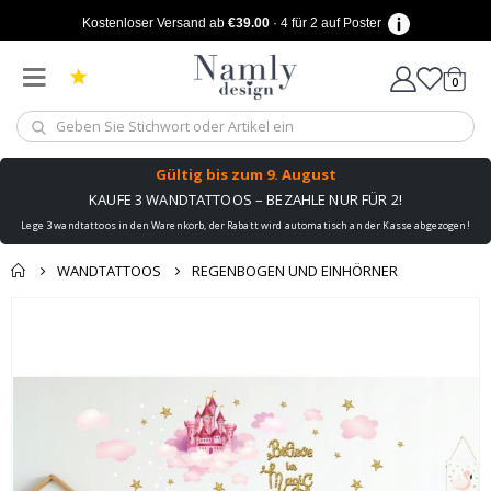
Kostenloser Versand ab
€39.00
· 4 für 2 auf Poster
Artike
0
Wagen
Gültig bis
zum 9. August
KAUFE 3 WANDTATTOOS – BEZAHLE NUR FÜR 2!
Lege 3 wandtattoos in den Warenkorb, der Rabatt wird automatisch an der Kasse abgezogen!
WANDTATTOOS
REGENBOGEN UND EINHÖRNER
Zum
Ende
der
Bildgalerie
springen