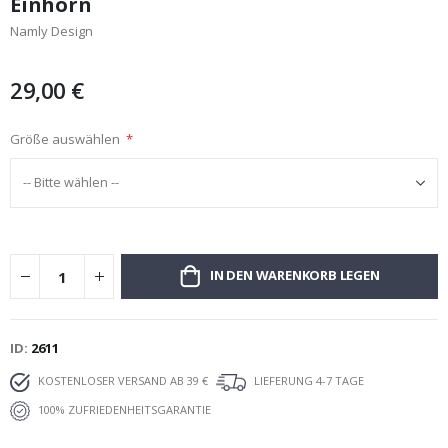
Einhorn
Bildgalerie
Namly Design
springen
29,00 €
Größe auswählen
IN DEN WARENKORB LEGEN
ID
2611
KOSTENLOSER VERSAND AB 39 €
LIEFERUNG 4-7 TAGE
100% ZUFRIEDENHEITSGARANTIE