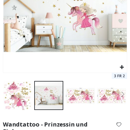
Zum
Anfang
Wandtattoo - Prinzessin und
der