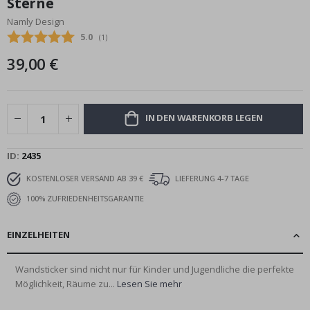
Sterne
Bildgalerie
Namly Design
springen
Durchschnittliche Bewertung:
5.0
(
abgegebene bewertungen:
1
)
39,00 €
IN DEN WARENKORB LEGEN
ID
2435
KOSTENLOSER VERSAND AB 39 €
LIEFERUNG 4-7 TAGE
100% ZUFRIEDENHEITSGARANTIE
EINZELHEITEN
Wandsticker sind nicht nur für Kinder und Jugendliche die perfekte
Möglichkeit, Räume zu...
Lesen Sie mehr