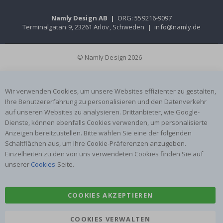
Namly Design AB
|
ORG: 559216-9097
Terminalgatan 9, 23261 Arlöv, Schweden
|
info@namly.de
© Namly Design 2026
Wir verwenden Cookies, um unsere Websites effizienter zu gestalten,
Ihre Benutzererfahrung zu personalisieren und den Datenverkehr
auf unseren Websites zu analysieren. Drittanbieter, wie Google-
Dienste, können ebenfalls Cookies verwenden, um personalisierte
Anzeigen bereitzustellen. Bitte wählen Sie eine der folgenden
Schaltflächen aus, um Ihre Cookie-Präferenzen anzugeben.
Einzelheiten zu den von uns verwendeten Cookies finden Sie auf
unserer
Cookies
-Seite.
COOKIES AKZEPTIEREN
COOKIES VERWALTEN