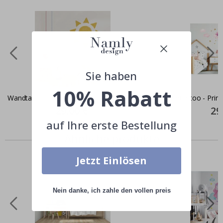
Sie haben
10% Rabatt
Wandtattoo - Sonne / Gelb
Wandtattoo - Prinz
Special
29,00 €
Spec
29
Price
Pric
auf Ihre erste Bestellung
Ähnliche produkte
Jetzt Einlösen
Nein danke, ich zahle den vollen preis