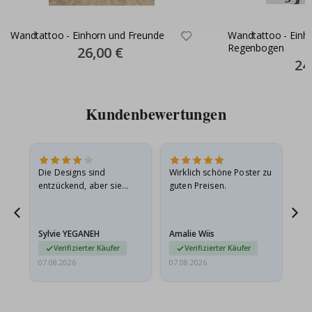
Wandtattoo - Einhorn und Freunde
Wandtattoo - Einh
Regenbogen
Special
26,00 €
Price
Spec
24
Pric
Kundenbewertungen
in
Die Designs sind
Wirklich schöne Poster zu
All
r
entzückend, aber sie
guten Preisen.
sollten flach in einem
stabilen Umschlag
versendet werden. Weil
Sylvie YEGANEH
Amalie Wiis
Ka
sie…
Verifizierter Käufer
Verifizierter Käufer
07.08.2026
07.08.2026
07.